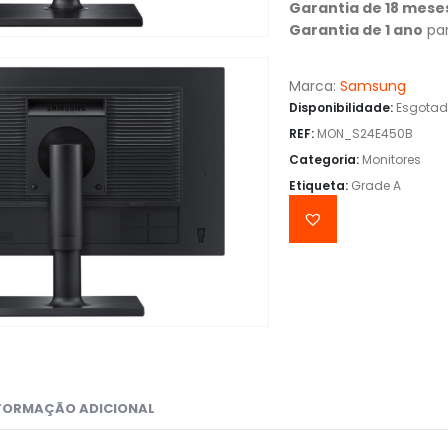
Garantia de 18 mese
Garantia de 1 ano
par
Marca:
Samsung
Disponibilidade:
Esgota
REF:
MON_S24E450B
Categoria:
Monitores
Etiqueta:
Grade A
FORMAÇÃO ADICIONAL