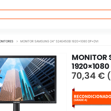
ONITORES
MONITOR SAMSUNG 24” S24E450B 1920×1080 DP+DVI
MONITOR 
1920×1080
70,34
€
(