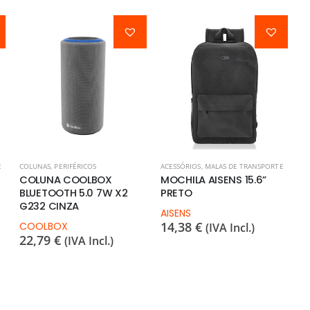
E
COLUNAS
,
PERIFÉRICOS
ACESSÓRIOS
,
MALAS DE TRANSPORTE
COLUNA COOLBOX
MOCHILA AISENS 15.6”
BLUETOOTH 5.0 7W X2
PRETO
G232 CINZA
AISENS
14,38
€
COOLBOX
(IVA Incl.)
22,79
€
(IVA Incl.)