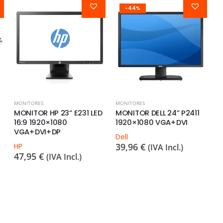
-44%
MONITORES
MONITORES
M
MONITOR HP 23” E231 LED
MONITOR DELL 24” P2411
M
16:9 1920×1080
1920×1080 VGA+DVI
1
VGA+DVI+DP
D
Dell
39,96
€
HP
D
(IVA Incl.)
47,95
€
6
(IVA Incl.)