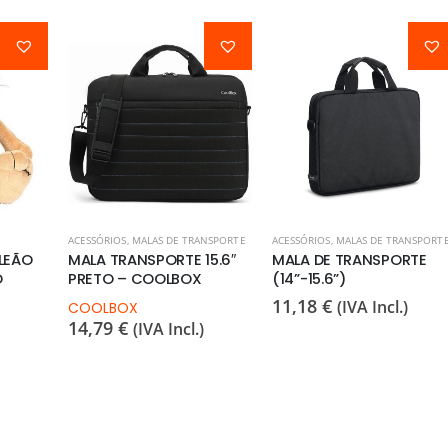
ACESSÓRIOS
,
MALAS DE TRANSPORTE
ACESSÓRIOS
,
MALAS DE TRANSPORT
LEÃO
MALA TRANSPORTE 15.6″
MALA DE TRANSPORTE
O
PRETO – COOLBOX
(14”-15.6”)
11,18
€
(IVA Incl.)
COOLBOX
14,79
€
(IVA Incl.)