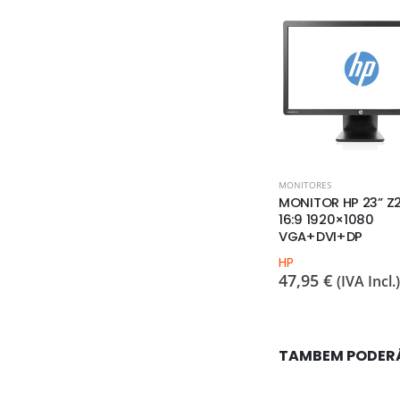
COMPONENTES
,
MEMÓRIA
MONITORES
L 24” E2420
4GB LONG DIMM DDR4
MONITOR HP 23” Z2
DP+VGA
16:9 1920×1080
17,57
€
(IVA Incl.)
VGA+DVI+DP
HP
 Incl.)
47,95
€
(IVA Incl.)
TAMBEM PODER