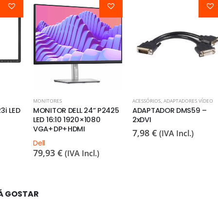
MONITORES
ACESSÓRIOS
,
ADAPTADORES VÍDEO
3i LED
MONITOR DELL 24” P2425
ADAPTADOR DMS59 –
LED 16:10 1920×1080
2xDVI
VGA+DP+HDMI
7,98
€
(IVA Incl.)
Dell
79,93
€
(IVA Incl.)
Á GOSTAR