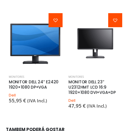
MONITORES
MONITORES
M
MONITOR DELL 24” E2420
MONITOR DELL 23”
M
1920×1080 DP+VGA
U2312HMT LCD 16:9
1
1920×1080 DVI+VGA+DP
Dell
D
55,95
€
3
(IVA Incl.)
Dell
47,95
€
(IVA Incl.)
TAMBEM PODERÁ GOSTAR