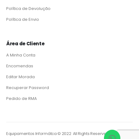
Política de Devolução
Política de Envio
Área de Cliente
A Minha Conta
Encomendas
Editar Morada
Recuperar Password
Pedido de RMA
Equipamentos Informátca © 2022 All Rights Reserved. Powered by
So