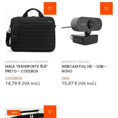
ACESSÓRIOS
,
MALAS DE TRANSPORTE
PERIFÉRICOS
,
WEBCAMS
MALA TRANSPORTE 15.6″
WEBCAM FULL HD – USB –
PRETO – COOLBOX
NOVO
COOLBOX
OEM
14,79
€
15,97
€
(IVA Incl.)
(IVA Incl.)
-43%