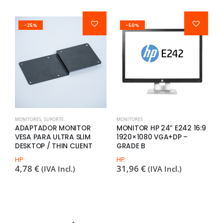
-25%
-50%
MONITORES
,
SUPORTE
MONITORES
P
ADAPTADOR MONITOR
MONITOR HP 24” E242 16:9
L
VESA PARA ULTRA SLIM
1920×1080 VGA+DP –
1
DESKTOP / THIN CLIENT
GRADE B
G
P
HP
HP
–
4,78
€
31,96
€
(IVA Incl.)
(IVA Incl.)
L
2