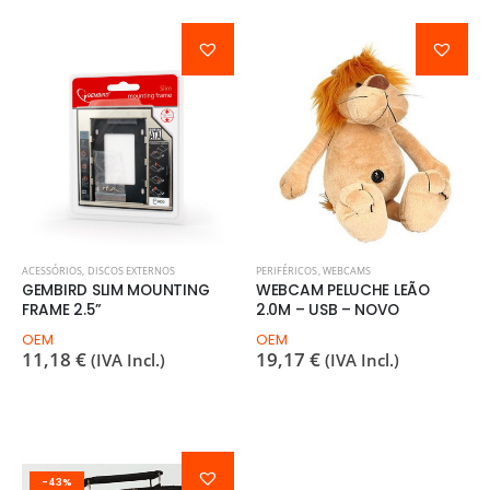
ACESSÓRIOS
,
DISCOS EXTERNOS
PERIFÉRICOS
,
WEBCAMS
GEMBIRD SLIM MOUNTING
WEBCAM PELUCHE LEÃO
FRAME 2.5”
2.0M – USB – NOVO
OEM
OEM
11,18
€
19,17
€
(IVA Incl.)
(IVA Incl.)
-43%