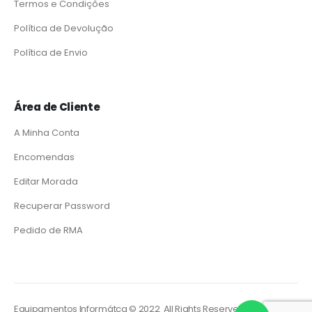
Termos e Condições
Política de Devolução
Política de Envio
Área de Cliente
A Minha Conta
Encomendas
Editar Morada
Recuperar Password
Pedido de RMA
Equipamentos Informátca © 2022 All Rights Reserved. Powered by
So