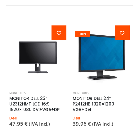
-38%
MONITORES
MONITORES
M
MONITOR DELL 23”
MONITOR DELL 24”
M
U2312HMT LCD 16:9
P2412HB 1920×1200
B
1920×1080 DVI+VGA+DP
VGA+DVI
V
Dell
Dell
I
47,95
€
39,96
€
5
(IVA Incl.)
(IVA Incl.)