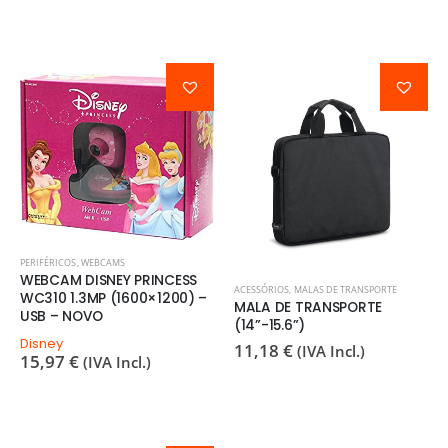
PERIFÉRICOS
,
WEBCAMS
WEBCAM DISNEY PRINCESS
ACESSÓRIOS
,
MALAS DE TRANSPORTE
WC310 1.3MP (1600×1200) –
MALA DE TRANSPORTE
USB – NOVO
(14”-15.6”)
Disney
11,18
€
(IVA Incl.)
15,97
€
(IVA Incl.)