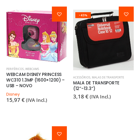
-43%
PERIFÉRICOS
,
WEBCAMS
WEBCAM DISNEY PRINCESS
ACESSÓRIOS
,
MALAS DE TRANSPORTE
WC310 1.3MP (1600×1200) –
MALA DE TRANSPORTE
USB – NOVO
(12”-13.3”)
Disney
3,18
€
(IVA Incl.)
15,97
€
(IVA Incl.)