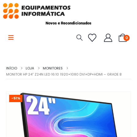
Novos e Recondicionados
0
INÍCIO
LOJA
MONITORES
MONITOR HP 24” Z24N LED 16:10 1920×1080 DVI+DP+HDMI – GRADE B
-51%