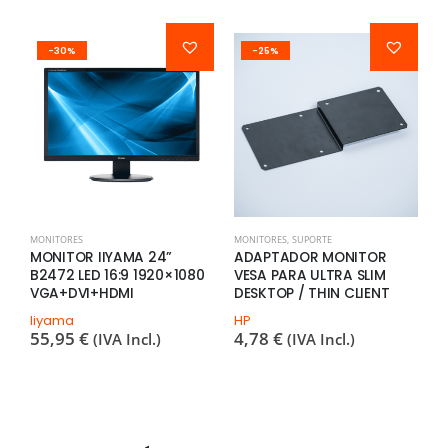
-30%
-25%
MONITORES
MONITORES
,
SUPORTE
P
MONITOR IIYAMA 24”
ADAPTADOR MONITOR
L
B2472 LED 16:9 1920×1080
VESA PARA ULTRA SLIM
1
VGA+DVI+HDMI
DESKTOP / THIN CLIENT
G
P
Iiyama
HP
–
55,95
€
4,78
€
(IVA Incl.)
(IVA Incl.)
L
2