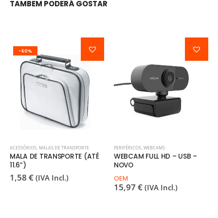
TAMBEM PODERÁ GOSTAR
-60%
ACESSÓRIOS
,
MALAS DE TRANSPORTE
PERIFÉRICOS
,
WEBCAMS
MALA DE TRANSPORTE (ATÉ
WEBCAM FULL HD – USB –
11.6”)
NOVO
1,58
€
(IVA Incl.)
OEM
15,97
€
(IVA Incl.)