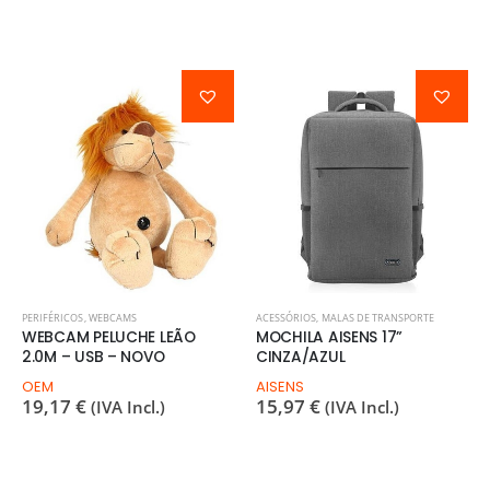
PERIFÉRICOS
,
WEBCAMS
ACESSÓRIOS
,
MALAS DE TRANSPORTE
WEBCAM PELUCHE LEÃO
MOCHILA AISENS 17”
2.0M – USB – NOVO
CINZA/AZUL
OEM
AISENS
19,17
€
15,97
€
(IVA Incl.)
(IVA Incl.)