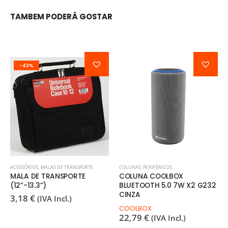
TAMBEM PODERÁ GOSTAR
-43%
ACESSÓRIOS
,
MALAS DE TRANSPORTE
COLUNAS
,
PERIFÉRICOS
MALA DE TRANSPORTE
COLUNA COOLBOX
(12”-13.3”)
BLUETOOTH 5.0 7W X2 G232
CINZA
3,18
€
(IVA Incl.)
COOLBOX
22,79
€
(IVA Incl.)