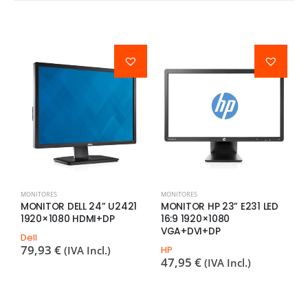
MONITORES
MONITORES
M
MONITOR DELL 24” U2421
MONITOR HP 23” E231 LED
M
1920×1080 HDMI+DP
16:9 1920×1080
1
VGA+DVI+DP
Dell
H
79,93
€
6
(IVA Incl.)
HP
47,95
€
(IVA Incl.)