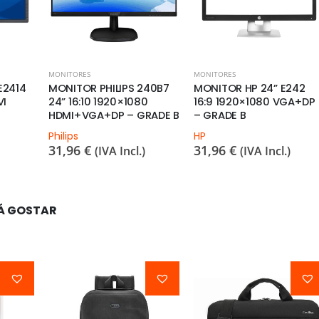
MONITORES
MONITORES
E2414
MONITOR PHILIPS 240B7
MONITOR HP 24” E242
VI
24” 16:10 1920×1080
16:9 1920×1080 VGA+DP
HDMI+VGA+DP – GRADE B
– GRADE B
Philips
HP
31,96
€
31,96
€
(IVA Incl.)
(IVA Incl.)
Á GOSTAR