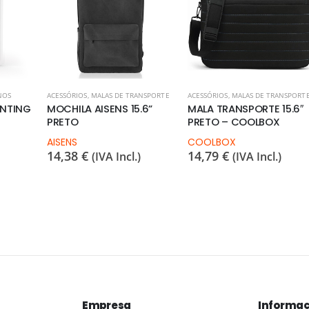
NOS
ACESSÓRIOS
,
MALAS DE TRANSPORTE
ACESSÓRIOS
,
MALAS DE TRANSPORT
UNTING
MOCHILA AISENS 15.6”
MALA TRANSPORTE 15.6″
PRETO
PRETO – COOLBOX
AISENS
COOLBOX
14,38
€
14,79
€
(IVA Incl.)
(IVA Incl.)
Empresa
Informaç