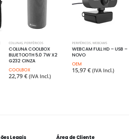
E
COLUNAS
,
PERIFÉRICOS
PERIFÉRICOS
,
WEBCAMS
COLUNA COOLBOX
WEBCAM FULL HD – USB –
BLUETOOTH 5.0 7W X2
NOVO
G232 CINZA
OEM
15,97
€
COOLBOX
(IVA Incl.)
22,79
€
(IVA Incl.)
ões Legais
Área de Cliente