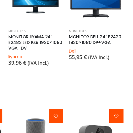
MONITORES
MONITORES
C
MONITOR IIYAMA 24”
MONITOR DELL 24” E2420
8
E2482 LED 16:9 1920×1080
1920×1080 DP+VGA
5
VGA+DVI
Dell
55,95
€
Iiyama
(IVA Incl.)
39,96
€
(IVA Incl.)