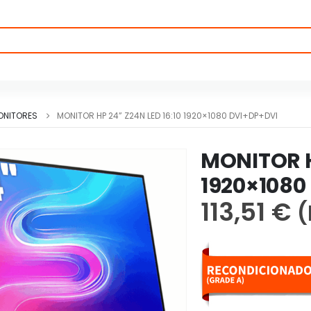
ONITORES
MONITOR HP 24” Z24N LED 16:10 1920×1080 DVI+DP+DVI
MONITOR H
1920×1080
113,51
€
(