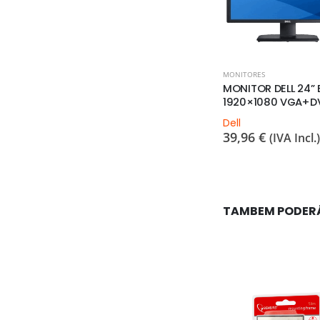
MONITORES
MONITORES
HUA LM24-
MONITOR DELL 24” P2411
MONITOR DELL 24” 
 FULL HD
1920×1080 VGA+DVI
1920×1080 VGA+D
 NOVO
Dell
Dell
39,96
€
39,96
€
(IVA Incl.)
(IVA Incl.)
 Incl.)
TAMBEM PODER