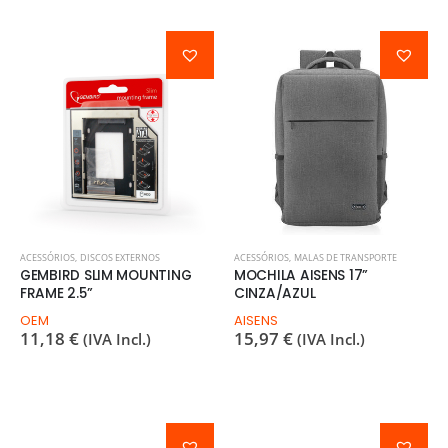
ACESSÓRIOS
,
DISCOS EXTERNOS
ACESSÓRIOS
,
MALAS DE TRANSPORTE
GEMBIRD SLIM MOUNTING
MOCHILA AISENS 17”
FRAME 2.5”
CINZA/AZUL
OEM
AISENS
11,18
€
15,97
€
(IVA Incl.)
(IVA Incl.)