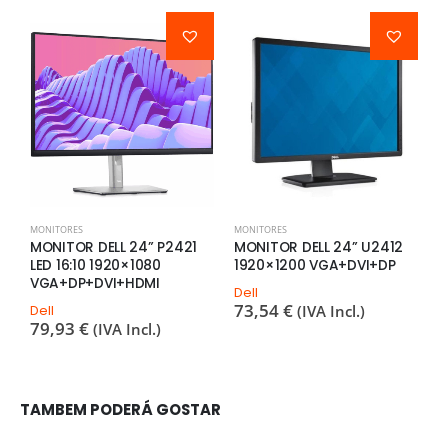
MONITORES
MONITORES
M
MONITOR DELL 24” P2421
MONITOR DELL 24” U2412
M
LED 16:10 1920×1080
1920×1200 VGA+DVI+DP
1
VGA+DP+DVI+HDMI
G
Dell
73,54
€
Dell
(IVA Incl.)
H
79,93
€
3
(IVA Incl.)
TAMBEM PODERÁ GOSTAR