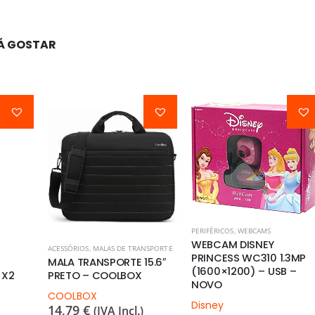
Á GOSTAR
PERIFÉRICOS
,
WEBCAMS
WEBCAM DISNEY
ACESSÓRIOS
,
MALAS DE TRANSPORTE
PRINCESS WC310 1.3MP
MALA TRANSPORTE 15.6″
(1600×1200) – USB –
 X2
PRETO – COOLBOX
NOVO
COOLBOX
Disney
14,79
€
(IVA Incl.)
15,97
€
(IVA Incl.)