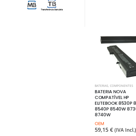
MÓRIA
BATERIAS
,
COMPONENTES
BATERIAS
,
COMPONENTES
M DDR4
BATERIA NOVA
BATERIA NOVA
COMPATÍVEL HP
COMPATÍVEL IBM 
 Incl.)
ELITEBOOK 8530P 8530W
THINKPAD L430 L53
8540P 8540W 8730W
T430 T530 W530
8740W
OEM
60,75
€
OEM
(IVA Incl.)
59,15
€
(IVA Incl.)