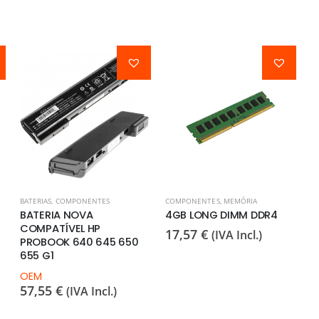
BATERIAS
,
COMPONENTES
BATERIA NOVA
COMPONENTES
,
MEMÓRIA
BA
COMPATÍVEL DELL
4GB LONG DIMM DDR4
B
LATITUDE 3301 (HK6N5)
C
17,57
€
(IVA Incl.)
P
OEM
67,14
€
(IVA Incl.)
O
6