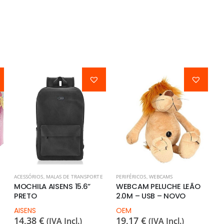
ACESSÓRIOS
,
MALAS DE TRANSPORTE
PERIFÉRICOS
,
WEBCAMS
MOCHILA AISENS 15.6”
WEBCAM PELUCHE LEÃO
PRETO
2.0M – USB – NOVO
AISENS
OEM
14,38
€
19,17
€
(IVA Incl.)
(IVA Incl.)