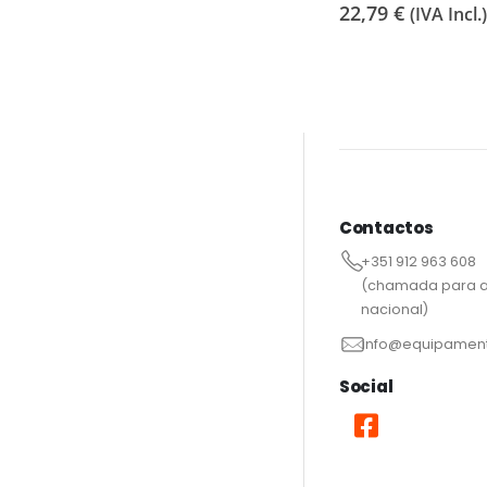
Contactos
+351 912 963 608
(chamada para a
nacional)
info@equipament
Social