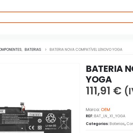
OMPONENTES
,
BATERIAS
BATERIA NOVA COMPATÍVEL LENOVO YOGA
BATERIA 
YOGA
111,91
€
(I
Marca:
OEM
REF:
BAT_LN_X1_YOGA
Categorias:
Baterias
,
Co