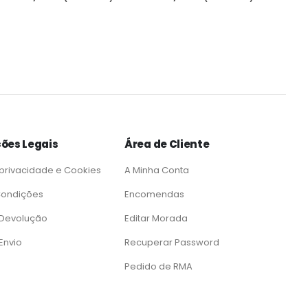
ões Legais
Área de Cliente
 privacidade e Cookies
A Minha Conta
Condições
Encomendas
e Devolução
Editar Morada
 Envio
Recuperar Password
Pedido de RMA