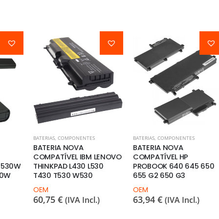
BATERIAS
,
COMPONENTES
BATERIAS
,
COMPONENTES
BATERIA NOVA
BATERIA NOVA
LENOVO
COMPATÍVEL HP
COMPATÍVEL HP
0
PROBOOK 640 645 650
PROBOOK 640 645 650
655 G2 650 G3
655 G1
OEM
OEM
63,94
€
57,55
€
(IVA Incl.)
(IVA Incl.)