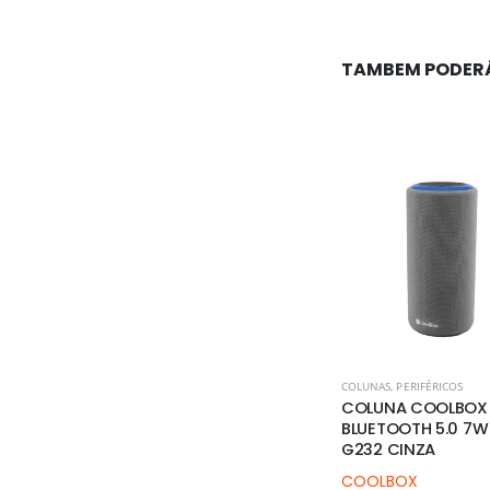
TAMBEM PODER
COLUNAS
,
PERIFÉRICOS
COLUNA COOLBOX
BLUETOOTH 5.0 7W
G232 CINZA
COOLBOX
22,79
€
(IVA Incl.)