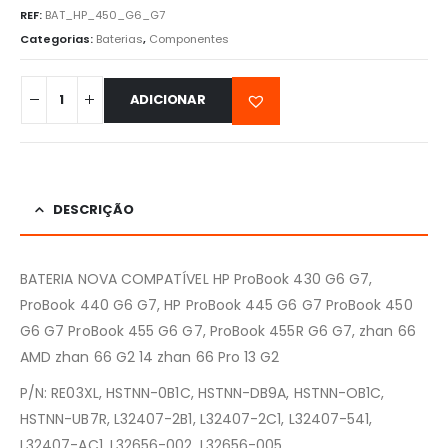
REF:
BAT_HP_450_G6_G7
Categorias:
Baterias
,
Componentes
ADICIONAR
DESCRIÇÃO
BATERIA NOVA COMPATÍVEL HP ProBook 430 G6 G7,
ProBook 440 G6 G7, HP ProBook 445 G6 G7 ProBook 450
G6 G7 ProBook 455 G6 G7, ProBook 455R G6 G7, zhan 66
AMD zhan 66 G2 14 zhan 66 Pro 13 G2
P/N: RE03XL, HSTNN-0B1C, HSTNN-DB9A, HSTNN-OB1C,
HSTNN-UB7R, L32407-2B1, L32407-2C1, L32407-541,
L32407-AC1, L32656-002, L32656-005