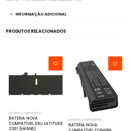
INFORMAÇÃO ADICIONAL
PRODUTOS RELACIONADOS
BATERIAS
,
COMPONENTES
BATERIA NOVA
BATERIAS
,
COMPONENTES
B
COMPATÍVEL DELL LATITUDE
BATERIA NOVA
B
3301 (HK6N5)
COMPATÍVEL TOSHIBA
C