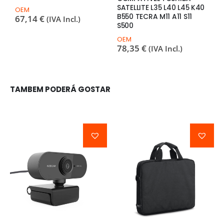
SATELLITE L35 L40 L45 K40
4
OEM
B550 TECRA M11 A11 S11
4
67,14
€
(IVA Incl.)
S500
O
6
OEM
78,35
€
(IVA Incl.)
TAMBEM PODERÁ GOSTAR