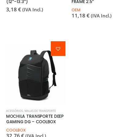
(12”-13.3”)
FRAME 2.5”
3,18
€
(IVA Incl.)
OEM
11,18
€
(IVA Incl.)
ACESSÓRIOS
,
MALAS DE TRANSPORTE
MOCHILA TRANSPORTE DEEP
GAMING DG – COOLBOX
COOLBOX
32,76
€
(IVA Incl.)