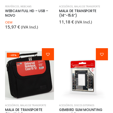
PERIFÉRICOS
,
WEBCAMS
ACESSÓRIOS
,
MALAS DE TRANSPORTE
WEBCAM FULL HD – USB –
MALA DE TRANSPORTE
NOVO
(14”-15.6”)
11,18
€
(IVA Incl.)
OEM
15,97
€
(IVA Incl.)
-43%
ACESSÓRIOS
,
MALAS DE TRANSPORTE
ACESSÓRIOS
,
DISCOS EXTERNOS
MALA DE TRANSPORTE
GEMBIRD SLIM MOUNTING