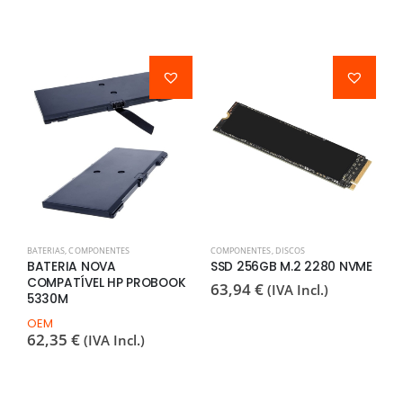
BATERIAS
,
COMPONENTES
COMPONENTES
,
DISCOS
C
BATERIA NOVA
SSD 256GB M.2 2280 NVME
F
COMPATÍVEL HP PROBOOK
H
63,94
€
(IVA Incl.)
5330M
8
0
OEM
6
62,35
€
(IVA Incl.)
H
3