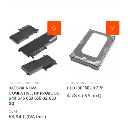
BATERIAS
,
COMPONENTES
COMPONENTES
,
DISCOS
C
BATERIA NOVA
HDD IDE 160GB 3.5″
P
COMPATÍVEL HP PROBOOK
Q
4,78
€
(IVA Incl.)
640 645 650 655 G2 650
D
G3
7
OEM
63,94
€
(IVA Incl.)