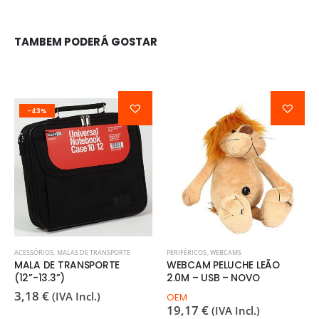
TAMBEM PODERÁ GOSTAR
-43%
ACESSÓRIOS
,
MALAS DE TRANSPORTE
PERIFÉRICOS
,
WEBCAMS
MALA DE TRANSPORTE
WEBCAM PELUCHE LEÃO
(12”-13.3”)
2.0M – USB – NOVO
3,18
€
(IVA Incl.)
OEM
19,17
€
(IVA Incl.)