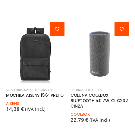
ACESSÓRIOS
,
MALAS DE TRANSPORTE
COLUNAS
,
PERIFÉRICOS
MOCHILA AISENS 15.6” PRETO
COLUNA COOLBOX
BLUETOOTH 5.0 7W X2 G232
AISENS
CINZA
14,38
€
(IVA Incl.)
COOLBOX
22,79
€
(IVA Incl.)