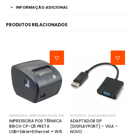
INFORMAÇÃO ADICIONAL
PRODUTOS RELACIONADOS
IMPRESSORAS
,
IMPRESSORAS TALÕES
,
POS
ACESSÓRIOS
,
ADAPTADORES VÍDEO
A
IMPRESSORA POS TÉRMICA
ADAPTADOR DP
A
BIRCH CP-Q5 PRETA
(DISPLAYPORT) – VGA –
(
USB+Série+Ethernet + Wifi
NOVO
N