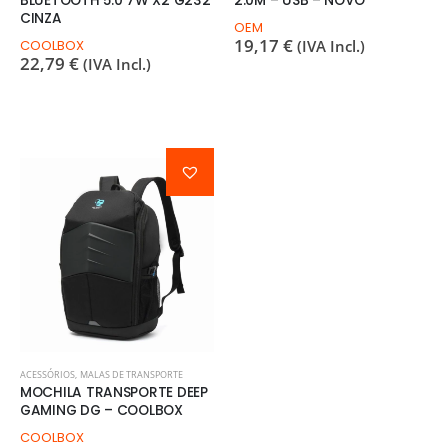
BLUETOOTH 5.0 7W X2 G232
2.0M – USB – NOVO
CINZA
OEM
19,17
€
COOLBOX
(IVA Incl.)
22,79
€
(IVA Incl.)
ACESSÓRIOS
,
MALAS DE TRANSPORTE
MOCHILA TRANSPORTE DEEP
GAMING DG – COOLBOX
COOLBOX