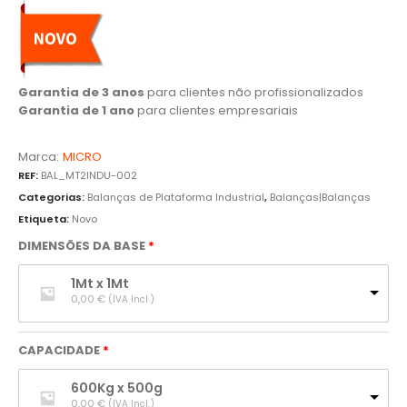
Garantia de 3 anos
para clientes não profissionalizados
Garantia de 1 ano
para clientes empresariais
Marca:
MICRO
REF:
BAL_MT2INDU-002
Categorias:
Balanças de Plataforma Industrial
,
Balanças|Balanças
Etiqueta:
Novo
DIMENSÕES DA BASE
1Mt x 1Mt
0,00 
€
(IVA Incl.)
CAPACIDADE
600Kg x 500g
0,00 
€
(IVA Incl.)