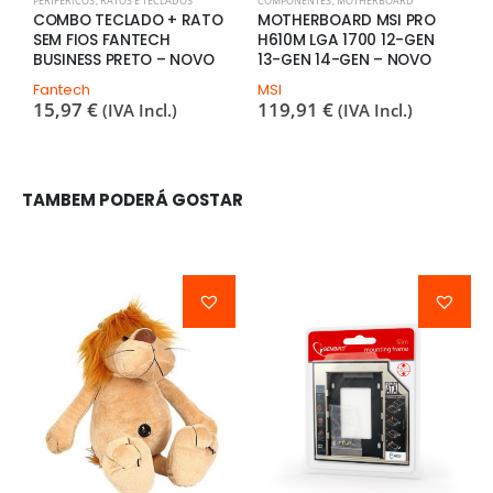
PERIFÉRICOS
,
RATOS E TECLADOS
COMPONENTES
,
MOTHERBOARD
B
COMBO TECLADO + RATO
MOTHERBOARD MSI PRO
B
SEM FIOS FANTECH
H610M LGA 1700 12-GEN
C
BUSINESS PRETO – NOVO
13-GEN 14-GEN – NOVO
E
Fantech
MSI
O
15,97
€
119,91
€
1
(IVA Incl.)
(IVA Incl.)
TAMBEM PODERÁ GOSTAR