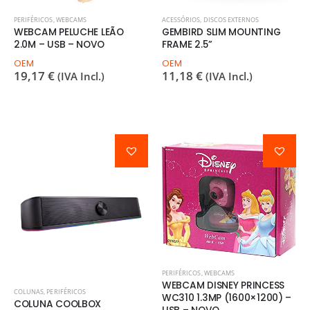
PERIFÉRICOS
,
WEBCAMS
ACESSÓRIOS
,
DISCOS EXTERNOS
WEBCAM PELUCHE LEÃO
GEMBIRD SLIM MOUNTING
2.0M – USB – NOVO
FRAME 2.5”
OEM
OEM
19,17
€
11,18
€
(IVA Incl.)
(IVA Incl.)
PERIFÉRICOS
,
WEBCAMS
WEBCAM DISNEY PRINCESS
COLUNAS
,
PERIFÉRICOS
WC310 1.3MP (1600×1200) –
COLUNA COOLBOX