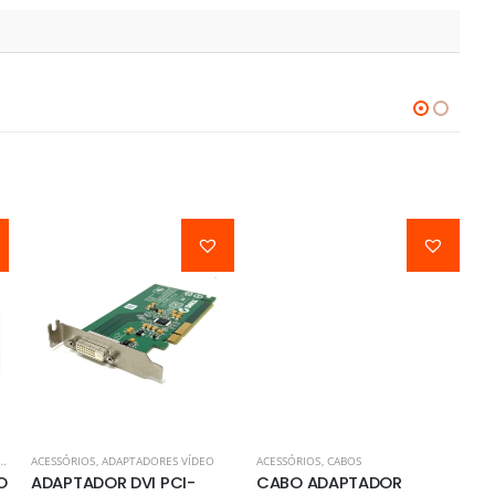
ACESSÓRIOS
,
ADAPTADORES VÍDEO
ACESSÓRIOS
,
CABOS
AC
O
ADAPTADOR DVI PCI-
CABO ADAPTADOR
C