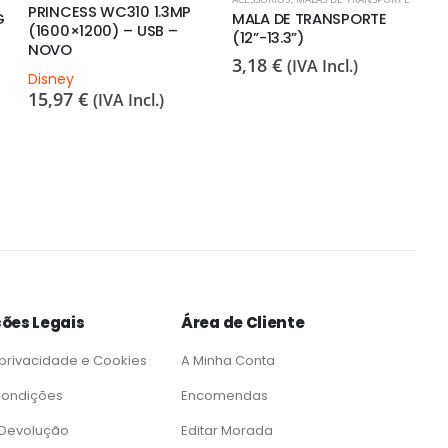
PRINCESS WC310 1.3MP
G
MALA DE TRANSPORTE
(1600×1200) – USB –
(12”-13.3”)
NOVO
3,18
€
(IVA Incl.)
Disney
15,97
€
(IVA Incl.)
ões Legais
Área de Cliente
 privacidade e Cookies
A Minha Conta
Condições
Encomendas
e Devolução
Editar Morada