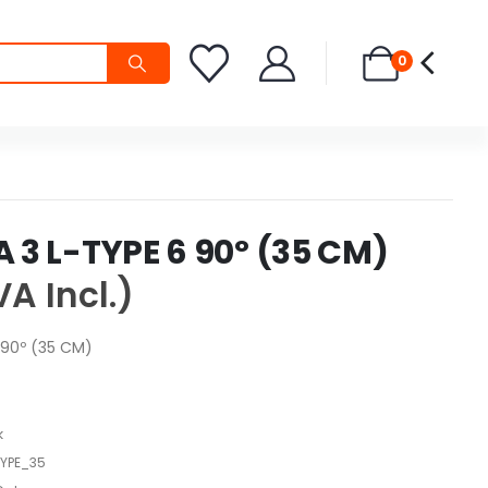
0
 3 L-TYPE 6 90º (35 CM)
VA Incl.)
 90º (35 CM)
k
YPE_35