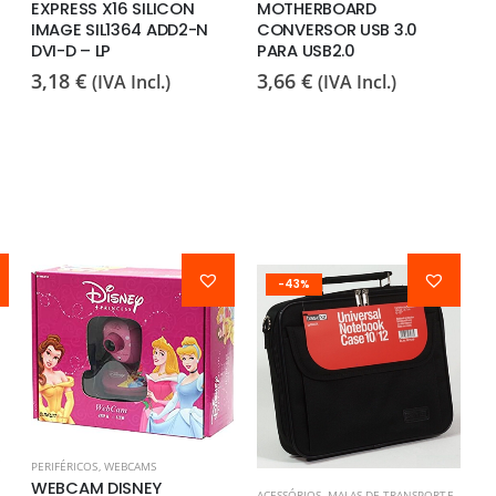
EXPRESS X16 SILICON
MOTHERBOARD
5
IMAGE SIL1364 ADD2-N
CONVERSOR USB 3.0
DVI-D – LP
PARA USB2.0
3,18
€
3,66
€
(IVA Incl.)
(IVA Incl.)
-43%
PERIFÉRICOS
,
WEBCAMS
WEBCAM DISNEY
ACESSÓRIOS
,
MALAS DE TRANSPORTE