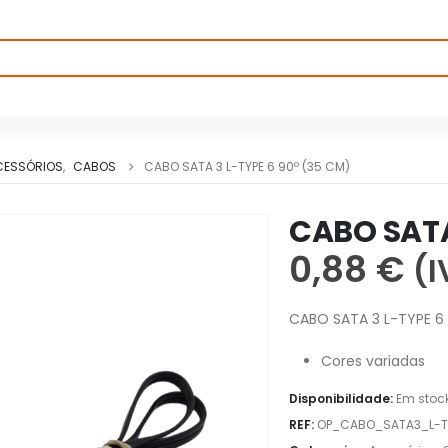
CESSÓRIOS
,
CABOS
CABO SATA 3 L-TYPE 6 90º (35 CM)
CABO SATA
0,88
€
(I
CABO SATA 3 L-TYPE 6
Cores variadas
Disponibilidade:
Em stoc
REF:
OP_CABO_SATA3_L-T