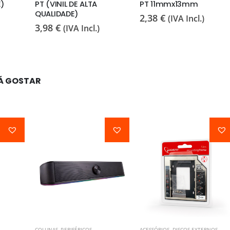
E)
PT (VINIL DE ALTA
PT 11mmx13mm
QUALIDADE)
2,38
€
(IVA Incl.)
3,98
€
(IVA Incl.)
Á GOSTAR
COLUNAS
,
PERIFÉRICOS
ACESSÓRIOS
,
DISCOS EXTERNOS