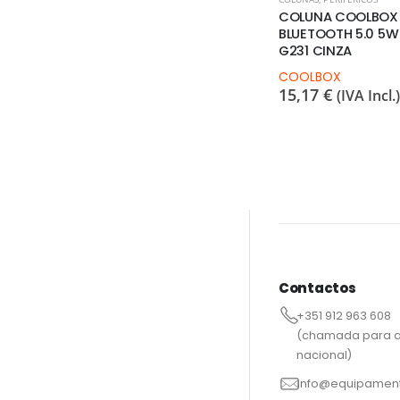
COLUNA COOLBOX
BLUETOOTH 5.0 5W
G231 CINZA
COOLBOX
15,17
€
(IVA Incl.)
Contactos
+351 912 963 608
(chamada para a
nacional)
info@equipament