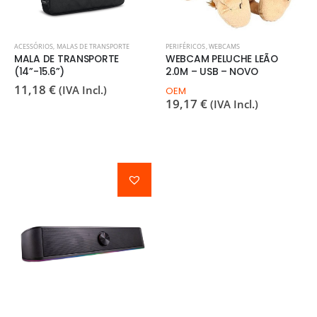
ACESSÓRIOS
,
MALAS DE TRANSPORTE
PERIFÉRICOS
,
WEBCAMS
MALA DE TRANSPORTE
WEBCAM PELUCHE LEÃO
(14”-15.6”)
2.0M – USB – NOVO
11,18
€
(IVA Incl.)
OEM
19,17
€
(IVA Incl.)