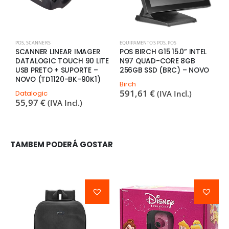
POS
,
SCANNERS
EQUIPAMENTOS POS
,
POS
P
SCANNER LINEAR IMAGER
POS BIRCH G15 15.0” INTEL
L
DATALOGIC TOUCH 90 LITE
N97 QUAD-CORE 8GB
B
USB PRETO + SUPORTE –
256GB SSD (BRC) – NOVO
B
NOVO (TD1120-BK-90K1)
1
Birch
591,61
€
Datalogic
(IVA Incl.)
55,97
€
(IVA Incl.)
TAMBEM PODERÁ GOSTAR