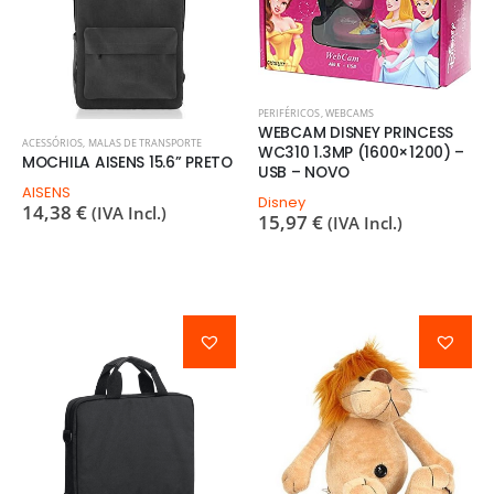
PERIFÉRICOS
,
WEBCAMS
WEBCAM DISNEY PRINCESS
ACESSÓRIOS
,
MALAS DE TRANSPORTE
WC310 1.3MP (1600×1200) –
MOCHILA AISENS 15.6” PRETO
USB – NOVO
AISENS
Disney
14,38
€
(IVA Incl.)
15,97
€
(IVA Incl.)