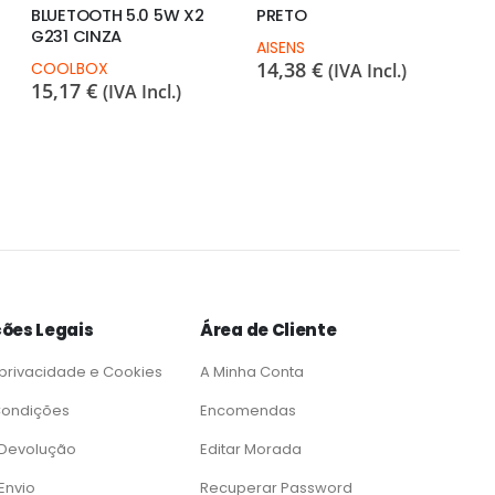
BLUETOOTH 5.0 5W X2
PRETO
G231 CINZA
AISENS
14,38
€
COOLBOX
(IVA Incl.)
15,17
€
(IVA Incl.)
ões Legais
Área de Cliente
 privacidade e Cookies
A Minha Conta
Condições
Encomendas
e Devolução
Editar Morada
 Envio
Recuperar Password