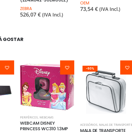
(ZD4A042-30EM00EZ)
OEM
73,54
€
ZEBRA
(IVA Incl.)
526,07
€
(IVA Incl.)
Á GOSTAR
-60%
PERIFÉRICOS
,
WEBCAMS
WEBCAM DISNEY
ACESSÓRIOS
,
MALAS DE TRANSPORT
PRINCESS WC310 1.3MP
MALA DE TRANSPORTE