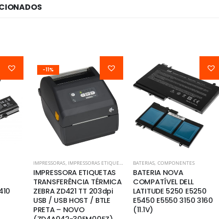
ACIONADOS
-11%
IMPRESSORAS
,
IMPRESSORAS ETIQUETAS
,
POS
BATERIAS
,
COMPONENTES
IMPRESSORA ETIQUETAS
BATERIA NOVA
TRANSFERÊNCIA TÉRMICA
COMPATÍVEL DELL
410
ZEBRA ZD421 TT 203dpi
LATITUDE 5250 E5250
USB / USB HOST / BTLE
E5450 E5550 3150 3160
PRETA – NOVO
(11.1V)