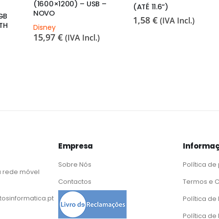
(1600×1200) – USB –
(ATÉ 11.6”)
NOVO
GB
1,58
€
(IVA Incl.)
TH
Disney
15,97
€
(IVA Incl.)
Empresa
Informaç
Sobre Nós
Política de
 rede móvel
Contactos
Termos e 
osinformatica.pt
Política d
Política de