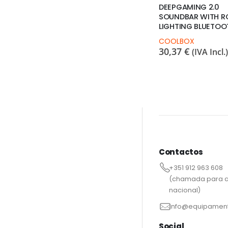
DEEPGAMING 2.0
SOUNDBAR WITH R
LIGHTING BLUETOO
COOLBOX
30,37
€
(IVA Incl.)
Contactos
+351 912 963 608
(chamada para a
nacional)
info@equipament
Social