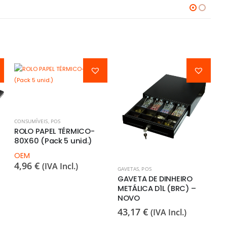
CONSUMÍVEIS
,
POS
ROLO PAPEL TÉRMICO-
80X60 (Pack 5 unid.)
OEM
4,96
€
(IVA Incl.)
GAVETAS
,
POS
C
GAVETA DE DINHEIRO
R
METÁLICA D1L (BRC) –
5
NOVO
O
43,17
€
(IVA Incl.)
3