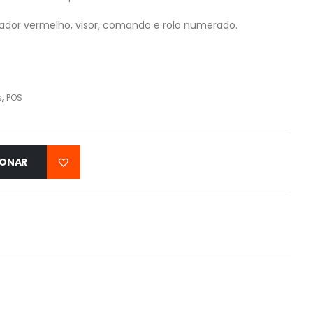
dor vermelho, visor, comando e rolo numerado.
s
,
POS
IONAR