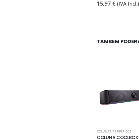
15,97
€
Birch
(IVA Incl.)
116,71
€
(IVA Incl.)
TAMBEM PODER
COLUNAS
,
PERIFÉRICOS
COLUNA COOLBOX