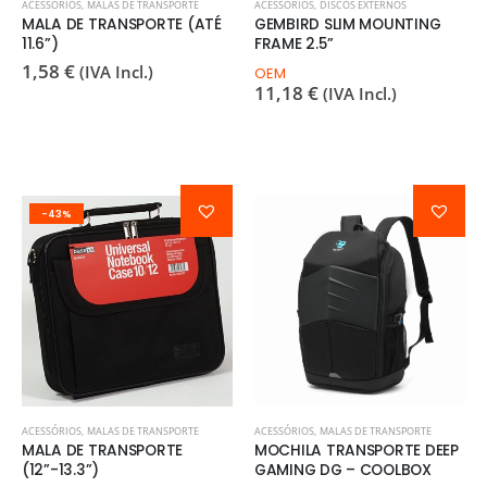
ACESSÓRIOS
,
MALAS DE TRANSPORTE
ACESSÓRIOS
,
DISCOS EXTERNOS
MALA DE TRANSPORTE (ATÉ
GEMBIRD SLIM MOUNTING
11.6”)
FRAME 2.5”
1,58
€
(IVA Incl.)
OEM
11,18
€
(IVA Incl.)
-43%
ACESSÓRIOS
,
MALAS DE TRANSPORTE
ACESSÓRIOS
,
MALAS DE TRANSPORTE
MALA DE TRANSPORTE
MOCHILA TRANSPORTE DEEP
(12”-13.3”)
GAMING DG – COOLBOX