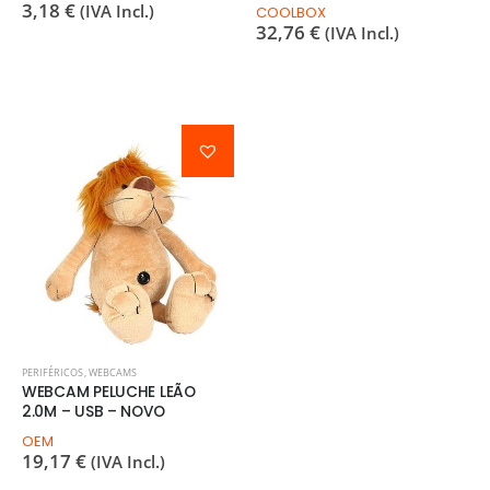
3,18
€
(IVA Incl.)
COOLBOX
32,76
€
(IVA Incl.)
PERIFÉRICOS
,
WEBCAMS
WEBCAM PELUCHE LEÃO
2.0M – USB – NOVO
OEM
19,17
€
(IVA Incl.)