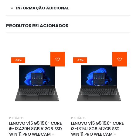
INFORMAÇÃO ADICIONAL
PRODUTOS RELACIONADOS
-16%
-17%
PORTÁTEIS
PORTÁTEIS
P
LENOVO V15 G5 15.6” CORE
LENOVO V15 G5 15.6” CORE
H
i5-13420H 8GB 512GB SSD
i3-1315U 8GB 512GB SSD
1
WIN 11 PRO WEBCAM –
WIN 11 PRO WEBCAM –
S