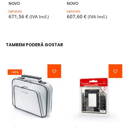
NOVO
NOVO
H
3
Lenovo
Lenovo
671,56
€
607,60
€
(IVA Incl.)
(IVA Incl.)
TAMBEM PODERÁ GOSTAR
-60%