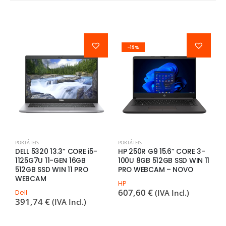
-19%
PORTÁTEIS
PORTÁTEIS
P
DELL 5320 13.3” CORE i5-
HP 250R G9 15.6” CORE 3-
H
1125G7U 11-GEN 16GB
100U 8GB 512GB SSD WIN 11
8
512GB SSD WIN 11 PRO
PRO WEBCAM – NOVO
S
WEBCAM
HP
H
607,60
€
2
Dell
(IVA Incl.)
391,74
€
(IVA Incl.)