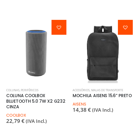
COLUNAS
,
PERIFÉRICOS
ACESSÓRIOS
,
MALAS DE TRANSPORTE
COLUNA COOLBOX
MOCHILA AISENS 15.6” PRETO
BLUETOOTH 5.0 7W X2 G232
AISENS
CINZA
14,38
€
(IVA Incl.)
COOLBOX
22,79
€
(IVA Incl.)