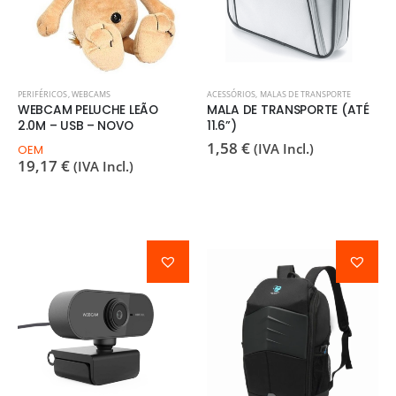
PERIFÉRICOS
,
WEBCAMS
ACESSÓRIOS
,
MALAS DE TRANSPORTE
WEBCAM PELUCHE LEÃO
MALA DE TRANSPORTE (ATÉ
2.0M – USB – NOVO
11.6”)
1,58
€
(IVA Incl.)
OEM
19,17
€
(IVA Incl.)