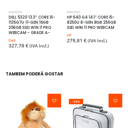
PORTÁTEIS
PORTÁTEIS
P
DELL 5320 13.3” CORE i5-
HP 640 G4 14.1” CORE i5-
H
1135G7U 11-GEN 16GB
8250U 8-GEN 8GB 256GB
1
256GB SSD WIN 11 PRO
SSD WIN 11 PRO WEBCAM
2
WEBCAM – GRADE A-
W
HP
D
279,81
€
Dell
(IVA Incl.)
327,78
€
(IVA Incl.)
H
3
TAMBEM PODERÁ GOSTAR
-60%