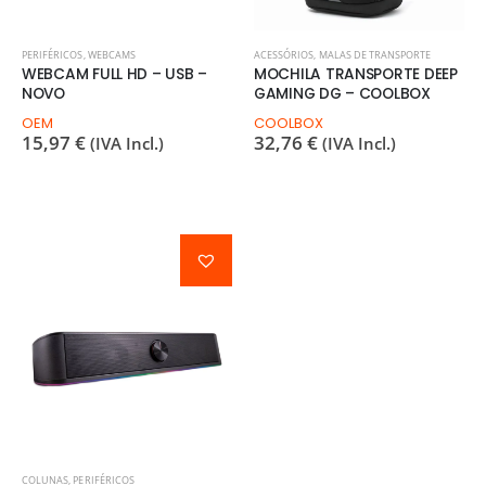
PERIFÉRICOS
,
WEBCAMS
ACESSÓRIOS
,
MALAS DE TRANSPORTE
WEBCAM FULL HD – USB –
MOCHILA TRANSPORTE DEEP
NOVO
GAMING DG – COOLBOX
OEM
COOLBOX
15,97
€
32,76
€
(IVA Incl.)
(IVA Incl.)
COLUNAS
,
PERIFÉRICOS