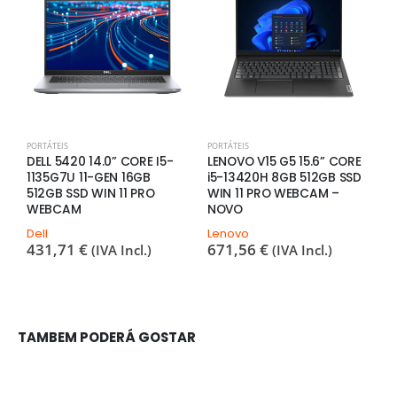
PORTÁTEIS
PORTÁTEIS
P
DELL 5420 14.0” CORE I5-
LENOVO V15 G5 15.6” CORE
D
1135G7U 11-GEN 16GB
i5-13420H 8GB 512GB SSD
1
512GB SSD WIN 11 PRO
WIN 11 PRO WEBCAM –
S
WEBCAM
NOVO
D
4
Dell
Lenovo
431,71
€
671,56
€
(IVA Incl.)
(IVA Incl.)
TAMBEM PODERÁ GOSTAR