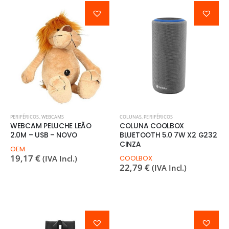
PERIFÉRICOS
,
WEBCAMS
COLUNAS
,
PERIFÉRICOS
WEBCAM PELUCHE LEÃO
COLUNA COOLBOX
2.0M – USB – NOVO
BLUETOOTH 5.0 7W X2 G232
CINZA
OEM
19,17
€
(IVA Incl.)
COOLBOX
22,79
€
(IVA Incl.)