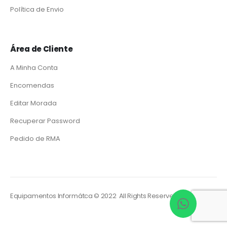
Política de Envio
Área de Cliente
A Minha Conta
Encomendas
Editar Morada
Recuperar Password
Pedido de RMA
Equipamentos Informátca © 2022 All Rights Reserved. Powered by
So