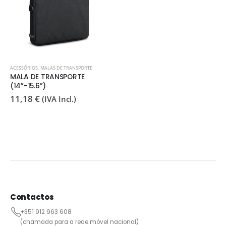
ACESSÓRIOS
,
MALAS DE TRANSPORTE
MALA DE TRANSPORTE
(14”-15.6”)
11,18
€
(IVA Incl.)
Contactos
+351 912 963 608
(chamada para a rede móvel nacional)