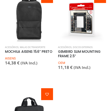
ACESSÓRIOS
,
MALAS DE TRANSPORTE
ACESSÓRIOS
,
DISCOS EXTERNOS
MOCHILA AISENS 15.6” PRETO
GEMBIRD SLIM MOUNTING
FRAME 2.5”
AISENS
14,38
€
(IVA Incl.)
OEM
11,18
€
(IVA Incl.)