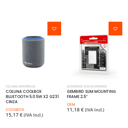
COLUNAS
,
PERIFÉRICOS
ACESSÓRIOS
,
DISCOS EXTERNOS
COLUNA COOLBOX
GEMBIRD SLIM MOUNTING
BLUETOOTH 5.0 5W X2 G231
FRAME 2.5”
CINZA
OEM
11,18
€
COOLBOX
(IVA Incl.)
15,17
€
(IVA Incl.)