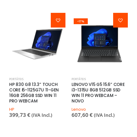
-17%
PORTÁTEIS
PORTÁTEIS
P
HP 830 G8 13.3” TOUCH
LENOVO V15 G5 15.6” CORE
D
CORE i5-1125G7U 11-GEN
i3-1315U 8GB 512GB SSD
8
16GB 256GB SSD WIN 11
WIN 11 PRO WEBCAM –
S
PRO WEBCAM
NOVO
O
T
HP
Lenovo
399,73
€
607,60
€
(IVA Incl.)
(IVA Incl.)
D
2