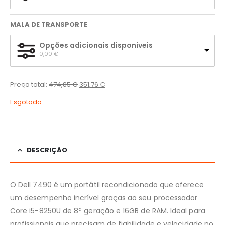
MALA DE TRANSPORTE
Opções adicionais disponiveis
0,00 
€
Preço total:
474,85
€
351,76
€
Esgotado
DESCRIÇÃO
O Dell 7490 é um portátil recondicionado que oferece
um desempenho incrível graças ao seu processador
Core i5-8250U de 8ª geração e 16GB de RAM. Ideal para
profissionais que precisam de fiabilidade e velocidade no