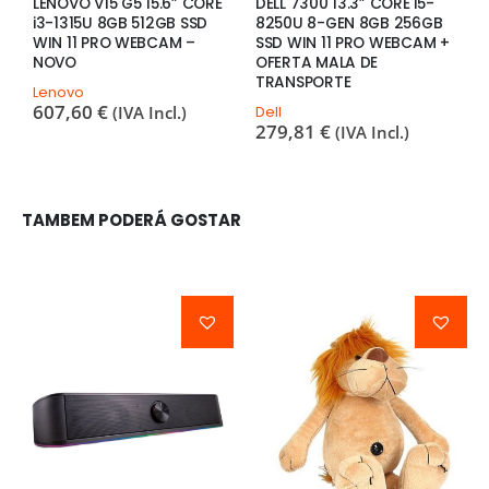
LENOVO V15 G5 15.6” CORE
DELL 7300 13.3” CORE i5-
D
i3-1315U 8GB 512GB SSD
8250U 8-GEN 8GB 256GB
C
WIN 11 PRO WEBCAM –
SSD WIN 11 PRO WEBCAM +
1
NOVO
OFERTA MALA DE
P
TRANSPORTE
M
Lenovo
607,60
€
(IVA Incl.)
Dell
D
279,81
€
3
(IVA Incl.)
TAMBEM PODERÁ GOSTAR