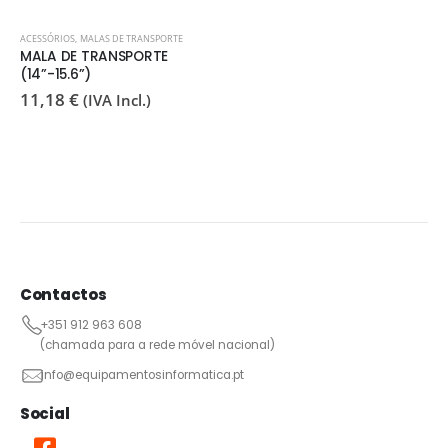
ACESSÓRIOS
,
MALAS DE TRANSPORTE
MALA DE TRANSPORTE
(14”-15.6”)
11,18
€
(IVA Incl.)
Contactos
+351 912 963 608
(chamada para a rede móvel nacional)
info@equipamentosinformatica.pt
Social