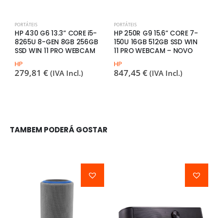
PORTÁTEIS
PORTÁTEIS
P
HP 430 G6 13.3” CORE i5-
HP 250R G9 15.6” CORE 7-
A
8265U 8-GEN 8GB 256GB
150U 16GB 512GB SSD WIN
5
SSD WIN 11 PRO WEBCAM
11 PRO WEBCAM – NOVO
W
N
HP
HP
279,81
€
847,45
€
(IVA Incl.)
(IVA Incl.)
A
7
TAMBEM PODERÁ GOSTAR