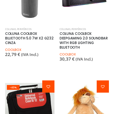
COLUNAS
,
PERIFÉRICOS
COLUNAS
,
PERIFÉRICOS
COLUNA COOLBOX
COLUNA COOLBOX
BLUETOOTH 5.0 7W X2 G232
DEEPGAMING 2.0 SOUNDBAR
CINZA
WITH RGB LIGHTING
BLUETOOTH
COOLBOX
22,79
€
(IVA Incl.)
COOLBOX
30,37
€
(IVA Incl.)
-43%