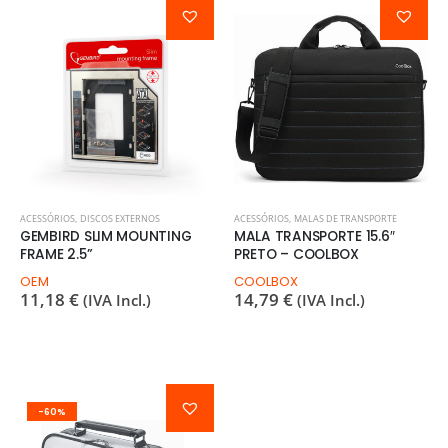
ACESSÓRIOS
,
DISCOS EXTERNOS
ACESSÓRIOS
,
MALAS DE TRANSPORTE
GEMBIRD SLIM MOUNTING
MALA TRANSPORTE 15.6″
FRAME 2.5”
PRETO – COOLBOX
OEM
COOLBOX
11,18
€
14,79
€
(IVA Incl.)
(IVA Incl.)
-60%