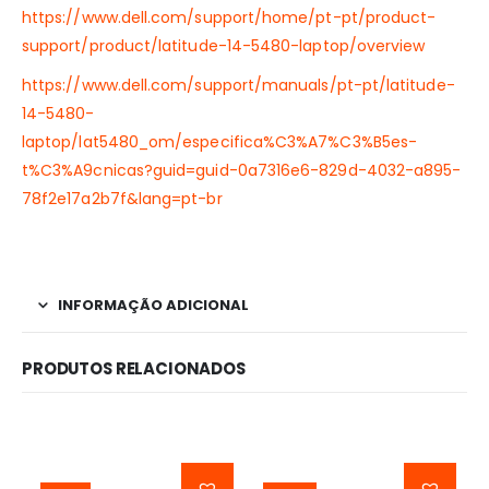
https://www.dell.com/support/home/pt-pt/product-
support/product/latitude-14-5480-laptop/overview
https://www.dell.com/support/manuals/pt-pt/latitude-
14-5480-
laptop/lat5480_om/especifica%C3%A7%C3%B5es-
t%C3%A9cnicas?guid=guid-0a7316e6-829d-4032-a895-
78f2e17a2b7f&lang=pt-br
INFORMAÇÃO ADICIONAL
PRODUTOS RELACIONADOS