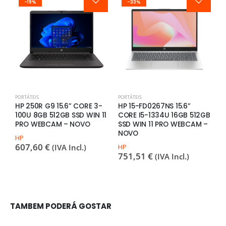
-19%
-33%
PORTÁTEIS
PORTÁTEIS
P
HP 250R G9 15.6” CORE 3-
HP 15-FD0267NS 15.6”
D
100U 8GB 512GB SSD WIN 11
CORE I5-1334U 16GB 512GB
8
PRO WEBCAM – NOVO
SSD WIN 11 PRO WEBCAM –
S
NOVO
O
HP
T
607,60
€
(IVA Incl.)
HP
751,51
€
(IVA Incl.)
D
2
TAMBEM PODERÁ GOSTAR