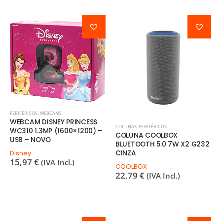
PERIFÉRICOS
,
WEBCAMS
WEBCAM DISNEY PRINCESS
COLUNAS
,
PERIFÉRICOS
WC310 1.3MP (1600×1200) –
COLUNA COOLBOX
USB – NOVO
BLUETOOTH 5.0 7W X2 G232
CINZA
Disney
15,97
€
(IVA Incl.)
COOLBOX
22,79
€
(IVA Incl.)