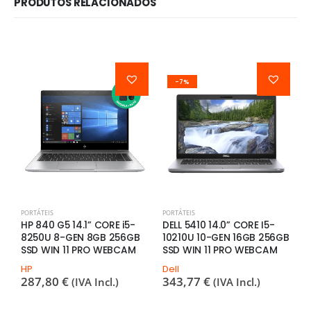
PRODUTOS RELACIONADOS
-7%
PORTÁTEIS
PORTÁTEIS
P
HP 840 G5 14.1” CORE i5-
DELL 5410 14.0” CORE I5-
H
8250U 8-GEN 8GB 256GB
10210U 10-GEN 16GB 256GB
1
SSD WIN 11 PRO WEBCAM
SSD WIN 11 PRO WEBCAM
1
HP
Dell
H
287,80
€
343,77
€
8
(IVA Incl.)
(IVA Incl.)