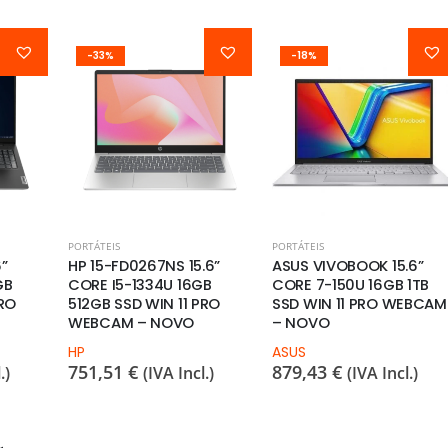
-18%
-34%
PORTÁTEIS
PORTÁTEIS
.6”
ASUS VIVOBOOK 15.6”
HP 250R G9 15.6” CORE 7
B
CORE 7-150U 16GB 1TB
150U 16GB 512GB SSD WI
PRO
SSD WIN 11 PRO WEBCAM
11 PRO WEBCAM – NOVO
– NOVO
HP
847,45
€
ASUS
(IVA Incl.)
879,43
€
.)
(IVA Incl.)