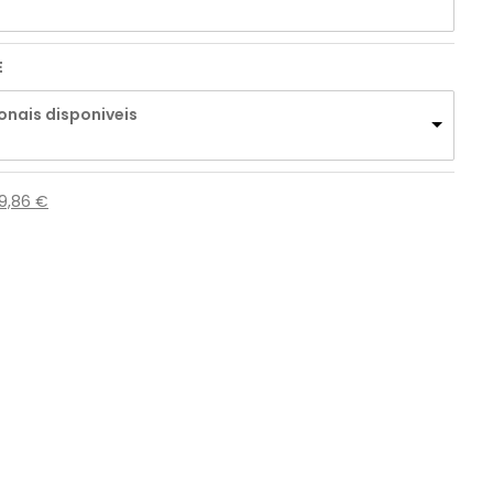
E
onais disponiveis
99,86
€