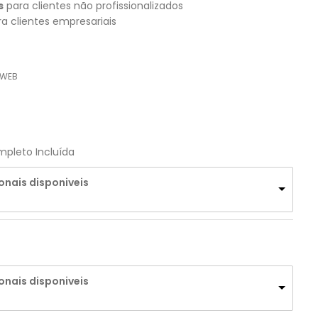
s
para clientes não profissionalizados
a clientes empresariais
_WEB
pleto Incluída
onais disponiveis
onais disponiveis