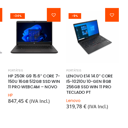
-9%
PORTÁTEIS
PORTÁTEIS
PO
-
LENOVO E14 14.0” CORE
HP 840 G8 14.1” CORE i5-
H
N
I5-10210U 10-GEN 8GB
1135G7U 11-GEN 16GB
8
256GB SSD WIN 11 PRO
256GB SSD WIN 11 PRO
S
TECLADO PT
WEBCAM
H
2
Lenovo
HP
319,78
€
399,73
€
(IVA Incl.)
(IVA Incl.)