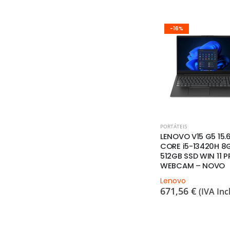
-16%
-33%
PORTÁTEIS
PORTÁTEIS
0” CORE I5-
LENOVO V15 G5 15.6”
HP 15-FD0267NS 15
N 16GB
CORE i5-13420H 8GB
CORE I5-1334U 16G
N 11 PRO
512GB SSD WIN 11 PRO
512GB SSD WIN 11 
LADO PT
WEBCAM – NOVO
WEBCAM – NOVO
Lenovo
HP
671,56
€
751,51
€
A Incl.)
(IVA Incl.)
(IVA Incl