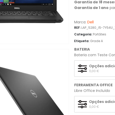
Garantia de 18 mese
Garantia de 1 ano
par
Marca:
Dell
REF:
LAP_5280_I5-7Y54U
Categoria:
Portáteis
Etiqueta:
Grade A
BATERIA
Bateria com Teste Com
Opções adici
0,00 
€
FERRAMENTA OFFICE
Libre Office Incluído
Opções adici
0,00 
€