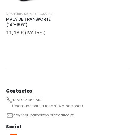
ACESSÓRIOS
,
MALAS DE TRANSPORTE
MALA DE TRANSPORTE
(14”-15.6”)
11,18
€
(IVA Incl.)
Contactos
+351 912 963 608
(chamada para a rede móvel nacional)
info@equipamentosinformatica.pt
Social