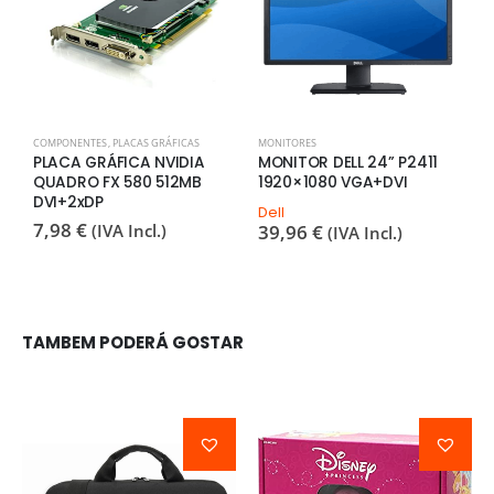
COMPONENTES
,
PLACAS GRÁFICAS
MONITORES
A
PLACA GRÁFICA NVIDIA
MONITOR DELL 24” P2411
A
QUADRO FX 580 512MB
1920×1080 VGA+DVI
2
DVI+2xDP
7
Dell
7,98
€
(IVA Incl.)
39,96
€
(IVA Incl.)
TAMBEM PODERÁ GOSTAR