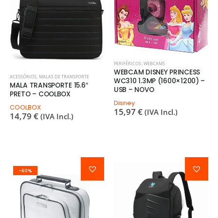
PERIFÉRICOS
,
WEBCAMS
WEBCAM DISNEY PRINCESS
ACESSÓRIOS
,
MALAS DE TRANSPORTE
WC310 1.3MP (1600×1200) –
MALA TRANSPORTE 15.6″
USB – NOVO
PRETO – COOLBOX
Disney
COOLBOX
15,97
€
(IVA Incl.)
14,79
€
(IVA Incl.)
-60%