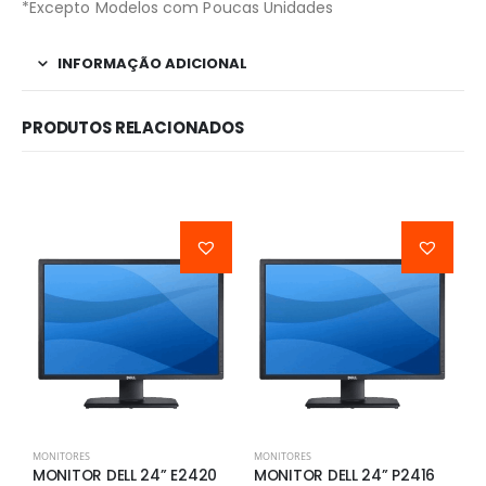
*Excepto Modelos com Poucas Unidades
INFORMAÇÃO ADICIONAL
PRODUTOS RELACIONADOS
MONITORES
MONITORES
M
MONITOR DELL 24” E2420
MONITOR DELL 24” P2416
M