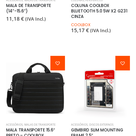
ACESSÓRIOS
,
MALAS DE TRANSPORTE
COLUNAS
,
PERIFÉRICOS
MALA DE TRANSPORTE
COLUNA COOLBOX
(14”-15.6”)
BLUETOOTH 5.0 5W X2 G231
CINZA
11,18
€
(IVA Incl.)
COOLBOX
15,17
€
(IVA Incl.)
ACESSÓRIOS
,
MALAS DE TRANSPORTE
ACESSÓRIOS
,
DISCOS EXTERNOS
MALA TRANSPORTE 15.6″
GEMBIRD SLIM MOUNTING
PRETO – COOLBOX
FRAME 2.5”