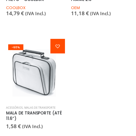
COOLBOX
OEM
14,79
€
11,18
€
(IVA Incl.)
(IVA Incl.)
-60%
ACESSÓRIOS
,
MALAS DE TRANSPORTE
MALA DE TRANSPORTE (ATÉ
11.6”)
1,58
€
(IVA Incl.)