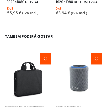
1920×1080 DP+VGA
1920×1080 DP+HDMI+VGA
1
Dell
Dell
D
55,95
€
63,94
€
7
(IVA Incl.)
(IVA Incl.)
TAMBEM PODERÁ GOSTAR