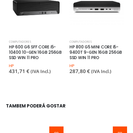
COMPUTADORES
COMPUTADORES
C
HP 600 G6 SFF CORE i5-
HP 800 G5 MINI CORE i5-
P
10400 10-GEN 16GB 256GB
9400T 9-GEN 16GB 256GB
Q
SSD WIN 11 PRO
SSD WIN 11 PRO
D
7
HP
HP
431,71
€
287,80
€
(IVA Incl.)
(IVA Incl.)
TAMBEM PODERÁ GOSTAR