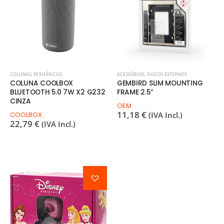
COLUNAS
,
PERIFÉRICOS
ACESSÓRIOS
,
DISCOS EXTERNOS
COLUNA COOLBOX
GEMBIRD SLIM MOUNTING
BLUETOOTH 5.0 7W X2 G232
FRAME 2.5”
CINZA
OEM
11,18
€
COOLBOX
(IVA Incl.)
22,79
€
(IVA Incl.)