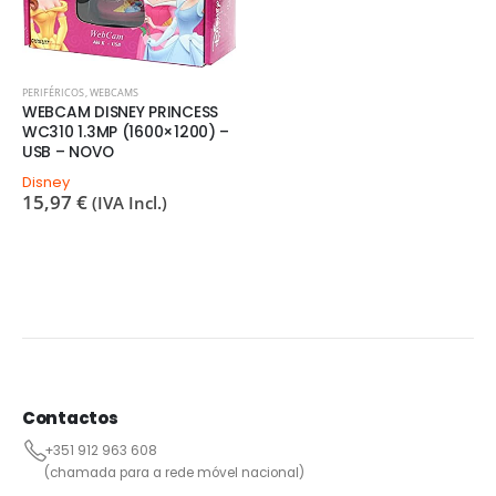
PERIFÉRICOS
,
WEBCAMS
WEBCAM DISNEY PRINCESS
WC310 1.3MP (1600×1200) –
USB – NOVO
Disney
15,97
€
(IVA Incl.)
Contactos
+351 912 963 608
(chamada para a rede móvel nacional)