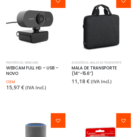
PERIFÉRICOS
,
WEBCAMS
ACESSÓRIOS
,
MALAS DE TRANSPORTE
WEBCAM FULL HD – USB –
MALA DE TRANSPORTE
NOVO
(14”-15.6”)
11,18
€
(IVA Incl.)
OEM
15,97
€
(IVA Incl.)