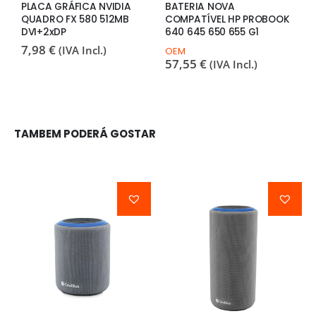
PLACA GRÁFICA NVIDIA
BATERIA NOVA
B
QUADRO FX 580 512MB
COMPATÍVEL HP PROBOOK
C
DVI+2xDP
640 645 650 655 G1
5
7,98
€
(IVA Incl.)
OEM
O
57,55
€
6
(IVA Incl.)
TAMBEM PODERÁ GOSTAR