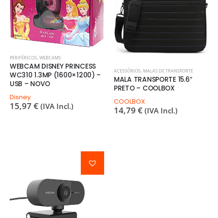
PERIFÉRICOS
,
WEBCAMS
WEBCAM DISNEY PRINCESS
ACESSÓRIOS
,
MALAS DE TRANSPORTE
WC310 1.3MP (1600×1200) –
MALA TRANSPORTE 15.6″
USB – NOVO
PRETO – COOLBOX
Disney
COOLBOX
15,97
€
(IVA Incl.)
14,79
€
(IVA Incl.)