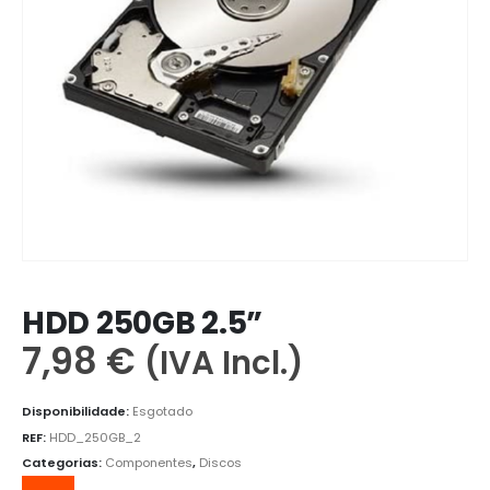
HDD 250GB 2.5”
7,98
€
(IVA Incl.)
Disponibilidade:
Esgotado
REF:
HDD_250GB_2
Categorias:
Componentes
,
Discos