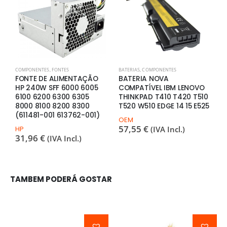
COMPONENTES
,
FONTES
BATERIAS
,
COMPONENTES
C
FONTE DE ALIMENTAÇÃO
BATERIA NOVA
F
HP 240W SFF 6000 6005
COMPATÍVEL IBM LENOVO
H
6100 6200 6300 6305
THINKPAD T410 T420 T510
8
8000 8100 8200 8300
T520 W510 EDGE 14 15 E525
0
(611481-001 613762-001)
6
OEM
57,55
€
HP
(IVA Incl.)
H
31,96
€
3
(IVA Incl.)
TAMBEM PODERÁ GOSTAR