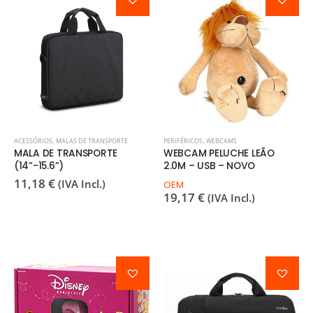
ACESSÓRIOS
,
MALAS DE TRANSPORTE
PERIFÉRICOS
,
WEBCAMS
MALA DE TRANSPORTE
WEBCAM PELUCHE LEÃO
(14”-15.6”)
2.0M – USB – NOVO
11,18
€
(IVA Incl.)
OEM
19,17
€
(IVA Incl.)