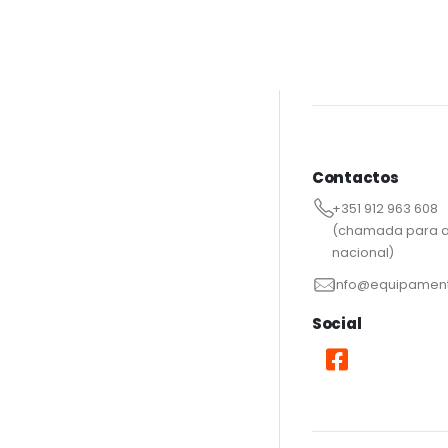
Contactos
+351 912 963 608
(chamada para a
nacional)
info@equipament
Social