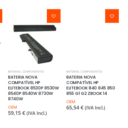
BATERIAS
,
COMPONENTES
BATERIAS
,
COMPONENTES
BA
BATERIA NOVA
BATERIA NOVA
B
COMPATÍVEL HP
COMPATÍVEL HP
C
ELITEBOOK 8530P 8530W
ELITEBOOK 840 845 850
P
8540P 8540W 8730W
855 G1 G2 ZBOOK 14
4
8740W
OEM
O
65,54
€
6
OEM
(IVA Incl.)
59,15
€
(IVA Incl.)