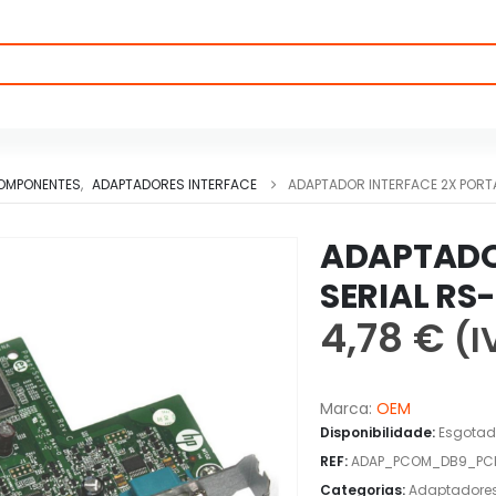
OMPONENTES
,
ADAPTADORES INTERFACE
ADAPTADOR INTERFACE 2X PORTA
ADAPTADO
SERIAL RS-
4,78
€
(I
Marca:
OEM
Disponibilidade:
Esgota
REF:
ADAP_PCOM_DB9_PCI
Categorias:
Adaptadores