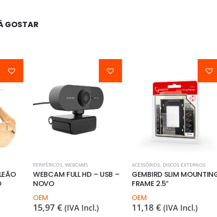
Á GOSTAR
PERIFÉRICOS
,
WEBCAMS
ACESSÓRIOS
,
DISCOS EXTERNOS
LEÃO
WEBCAM FULL HD – USB –
GEMBIRD SLIM MOUNTIN
O
NOVO
FRAME 2.5”
OEM
OEM
15,97
€
11,18
€
(IVA Incl.)
(IVA Incl.)