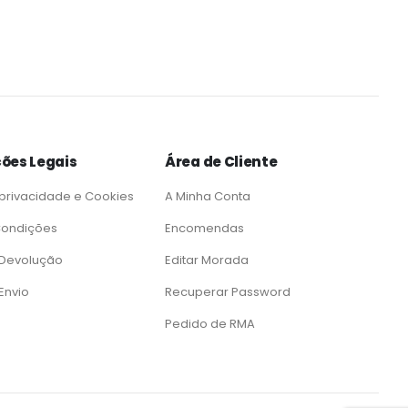
ões Legais
Área de Cliente
 privacidade e Cookies
A Minha Conta
Condições
Encomendas
e Devolução
Editar Morada
 Envio
Recuperar Password
Pedido de RMA