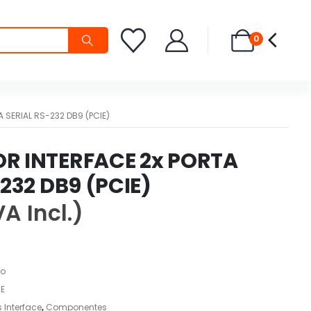
0
 SERIAL RS-232 DB9 (PCIE)
R INTERFACE 2x PORTA
232 DB9 (PCIE)
VA Incl.)
do
E
 Interface
,
Componentes