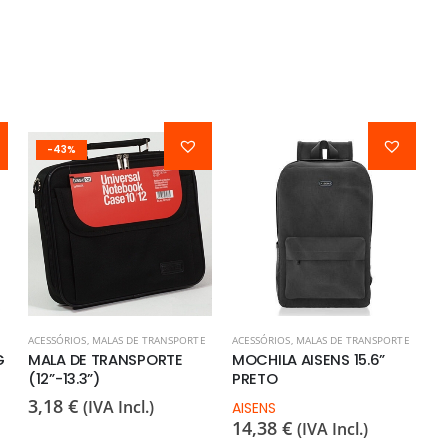
-43%
ACESSÓRIOS
,
MALAS DE TRANSPORTE
ACESSÓRIOS
,
MALAS DE TRANSPORTE
G
MALA DE TRANSPORTE
MOCHILA AISENS 15.6”
(12”-13.3”)
PRETO
3,18
€
(IVA Incl.)
AISENS
14,38
€
(IVA Incl.)