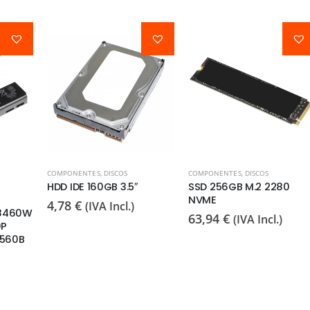
COMPONENTES
,
DISCOS
COMPONENTES
,
DISCOS
HDD IDE 160GB 3.5″
SSD 256GB M.2 2280
NVME
4,78
€
(IVA Incl.)
 8460W
63,94
€
(IVA Incl.)
0P
560B