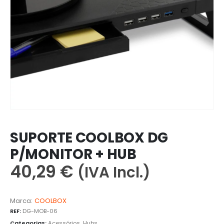
SUPORTE COOLBOX DG
P/MONITOR + HUB
40,29
€
(IVA Incl.)
Marca:
COOLBOX
REF:
DG-MOB-06
Categorias:
Acessórios
,
Hubs