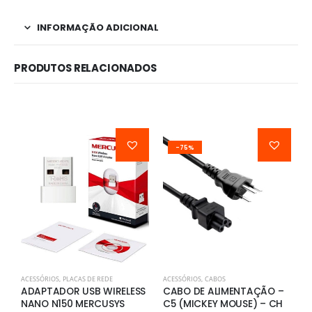
INFORMAÇÃO ADICIONAL
PRODUTOS RELACIONADOS
-75%
ACESSÓRIOS
,
PLACAS DE REDE
ACESSÓRIOS
,
CABOS
A
ADAPTADOR USB WIRELESS
CABO DE ALIMENTAÇÃO –
A
NANO N150 MERCUSYS
C5 (MICKEY MOUSE) – CH
U