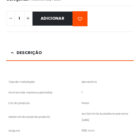
ADICIONAR
DESCRIÇÃO
Tipo de instalação
Secretária
Número de visores suportados
1
Cor do produto
Preto
Acrilonitrila butadieno estireno
Material do corpo do produto
(ABS)
Largura
550 mm