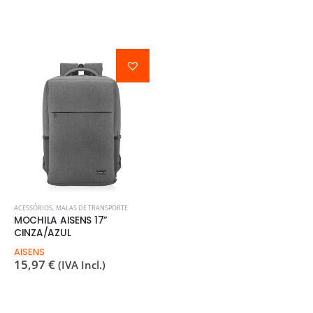
ACESSÓRIOS
,
MALAS DE TRANSPORTE
MOCHILA AISENS 17”
CINZA/AZUL
AISENS
15,97
€
(IVA Incl.)