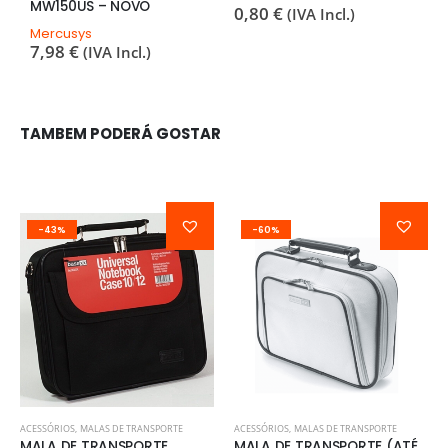
MW150US – NOVO
Q
0,80
€
(IVA Incl.)
3
Mercusys
7,98
€
(IVA Incl.)
TAMBEM PODERÁ GOSTAR
-43%
-60%
ACESSÓRIOS
,
MALAS DE TRANSPORTE
ACESSÓRIOS
,
MALAS DE TRANSPORTE
MALA DE TRANSPORTE
MALA DE TRANSPORTE (ATÉ