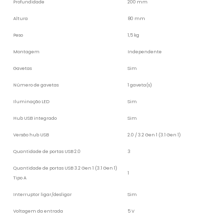
Profundidade
200 mm
Altura
80 mm
Peso
1,5 kg
Montagem
Independente
Gavetas
Sim
Número de gavetas
1 gaveta(s)
Iluminação LED
Sim
Hub USB integrado
Sim
Versão hub USB
2.0 / 3.2 Gen 1 (3.1 Gen 1)
Quantidade de portas USB 2.0
3
Quantidade de portas USB 3.2 Gen 1 (3.1 Gen 1)
1
Tipo A
Interruptor ligar/desligar
Sim
Voltagem da entrada
5 V