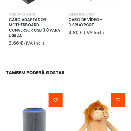
ACESSÓRIOS
,
CABOS
ACESSÓRIOS
,
CABOS
A
CABO ADAPTADOR
CABO DE VÍDEO –
A
MOTHERBOARD
DISPLAYPORT
L
CONVERSOR USB 3.0 PARA
R
4,80
€
(IVA Incl.)
USB2.0
3
3,66
€
(IVA Incl.)
L
2
TAMBEM PODERÁ GOSTAR