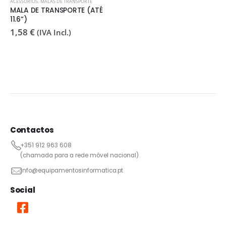
ACESSÓRIOS
,
MALAS DE TRANSPORTE
MALA DE TRANSPORTE (ATÉ
11.6”)
1,58
€
(IVA Incl.)
Contactos
+351 912 963 608
(chamada para a rede móvel nacional)
info@equipamentosinformatica.pt
Social