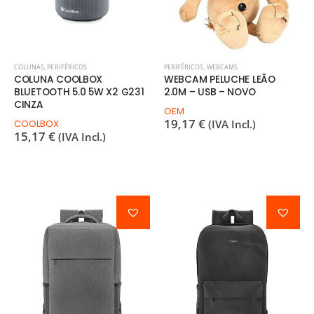
COLUNAS
,
PERIFÉRICOS
PERIFÉRICOS
,
WEBCAMS
COLUNA COOLBOX
WEBCAM PELUCHE LEÃO
BLUETOOTH 5.0 5W X2 G231
2.0M – USB – NOVO
CINZA
OEM
19,17
€
COOLBOX
(IVA Incl.)
15,17
€
(IVA Incl.)