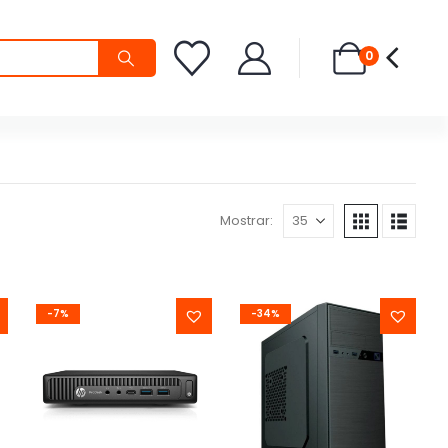
0
Mostrar:
-7%
-34%