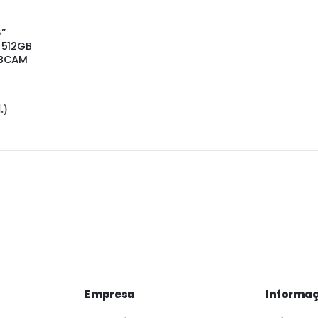
”
 512GB
EBCAM
.)
Empresa
Informaç