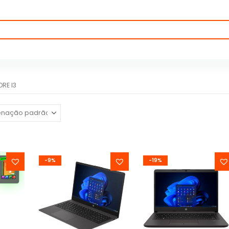
RE I3
-9%
-19%