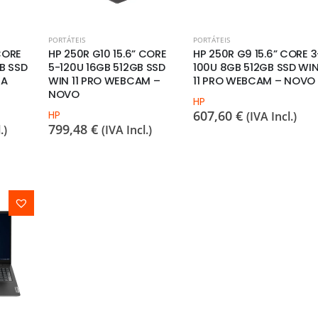
PORTÁTEIS
PORTÁTEIS
CORE
HP 250R G10 15.6” CORE
HP 250R G9 15.6” CORE 3
B SSD
5-120U 16GB 512GB SSD
100U 8GB 512GB SSD WI
TA
WIN 11 PRO WEBCAM –
11 PRO WEBCAM – NOVO
NOVO
HP
607,60
€
HP
(IVA Incl.)
799,48
€
.)
(IVA Incl.)