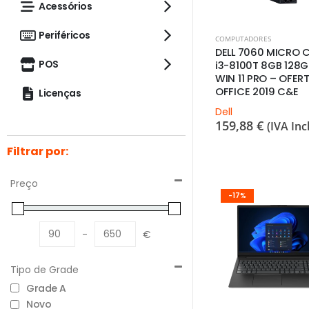
Acessórios
Periféricos
COMPUTADORES
DELL 7060 MICRO 
POS
i3-8100T 8GB 128G
WIN 11 PRO – OFER
OFFICE 2019 C&E
Licenças
Dell
159,88
€
(IVA Incl
Filtrar por:
Preço
-17%
-
€
Minimum Price
Maximum Price
Tipo de Grade
Grade A
Novo