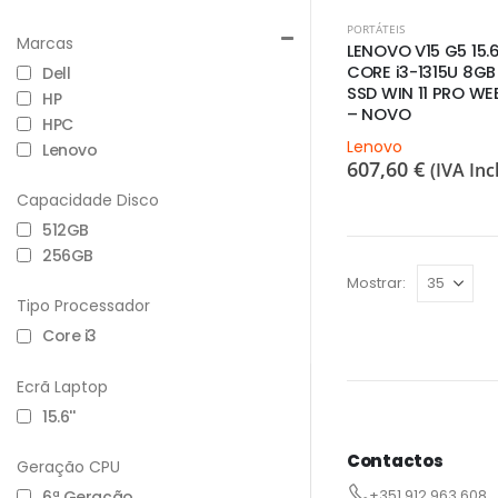
PORTÁTEIS
Marcas
LENOVO V15 G5 15.6
CORE i3-1315U 8GB
Dell
SSD WIN 11 PRO W
HP
– NOVO
HPC
Lenovo
Lenovo
607,60
€
(IVA Incl
Capacidade Disco
512GB
256GB
Mostrar:
Tipo Processador
Core i3
Ecrã Laptop
15.6''
Contactos
Geração CPU
6ª Geração
+351 912 963 608