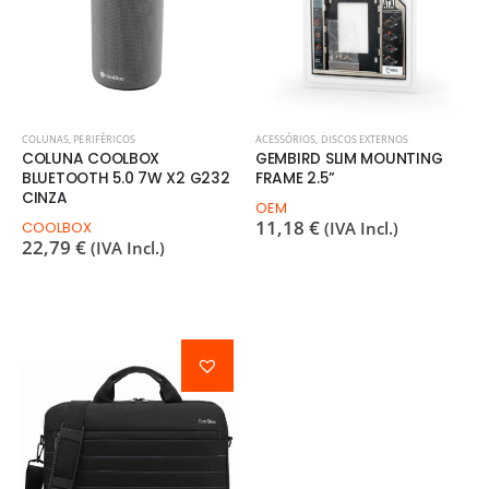
COLUNAS
,
PERIFÉRICOS
ACESSÓRIOS
,
DISCOS EXTERNOS
COLUNA COOLBOX
GEMBIRD SLIM MOUNTING
BLUETOOTH 5.0 7W X2 G232
FRAME 2.5”
CINZA
OEM
11,18
€
COOLBOX
(IVA Incl.)
22,79
€
(IVA Incl.)