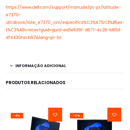
https://www.dell.com/support/manuals/pt-pt/latitude-
e7270-
ultrabook/late_e7270_om/especifica%C3%A7%C3%B5es-
t%C3%A9cnicas?guid=guid-ed3e639f-d671-4c29-b80d-
df4420facb67&lang=pt-br
INFORMAÇÃO ADICIONAL
PRODUTOS RELACIONADOS
-9%
-17%