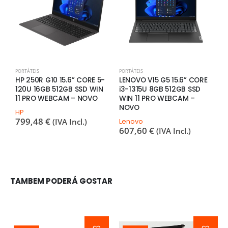
PORTÁTEIS
PORTÁTEIS
P
HP 250R G10 15.6” CORE 5-
LENOVO V15 G5 15.6” CORE
H
120U 16GB 512GB SSD WIN
i3-1315U 8GB 512GB SSD
8
11 PRO WEBCAM – NOVO
WIN 11 PRO WEBCAM –
S
NOVO
HP
H
799,48
€
2
(IVA Incl.)
Lenovo
607,60
€
(IVA Incl.)
TAMBEM PODERÁ GOSTAR