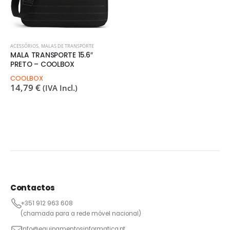
ACESSÓRIOS
,
MALAS DE TRANSPORTE
MALA TRANSPORTE 15.6″
PRETO – COOLBOX
COOLBOX
14,79
€
(IVA Incl.)
Contactos
+351 912 963 608
(chamada para a rede móvel nacional)
info@equipamentosinformatica.pt