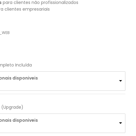
s
para clientes não profissionalizados
a clientes empresariais
U_WEB
pleto Incluída
onais disponiveis
o (Upgrade)
onais disponiveis