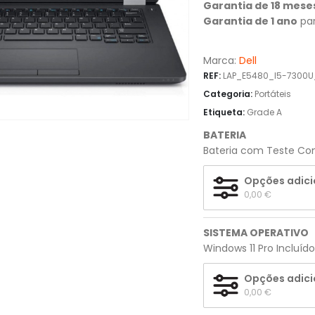
Garantia de 18 mese
Garantia de 1 ano
par
Marca:
Dell
REF:
LAP_E5480_I5-7300
Categoria:
Portáteis
Etiqueta:
Grade A
BATERIA
Bateria com Teste Com
Opções adici
0,00 
€
SISTEMA OPERATIVO
Windows 11 Pro Incluíd
Opções adici
0,00 
€