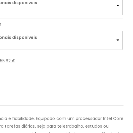
onais disponiveis
E
onais disponiveis
255,82
€
ncia e fiabilidade. Equipado com um processador Intel Core
arefas diárias, seja para teletrabalho, estudos ou