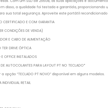
resas. Com um SSD de 256GB, as suas aplicações e documento
 Além disso, a qualidade foi testada e garantida, proporciona
para sua total segurança. Aproveite este portátil recondiciona
O CERTIFICADO E COM GARANTIA
VER CONDIÇÕES DE VENDA)
ADOR E CABO DE ALIMENTAÇÃO
 TER DRIVE ÓPTICA
 E OFFICE INSTALADOS
 DE AUTOCOLANTES PARA LAYOUT PT NO TECLADO*
er a opção “TECLADO PT NOVO” disponível em alguns modelos.
 INDIVIDUAL RETAIL