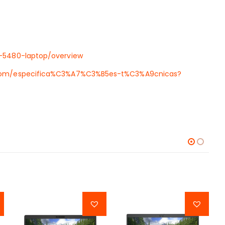
4-5480-laptop/overview
80_om/especifica%C3%A7%C3%B5es-t%C3%A9cnicas?