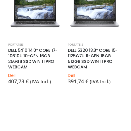
PORTÁTEIS
PORTÁTEIS
PO
DELL 5410 14.0” CORE I7-
DELL 5320 13.3” CORE i5-
H
10610U 10-GEN 16GB
1125G7U 11-GEN 16GB
C
256GB SSD WIN 11 PRO
512GB SSD WIN 11 PRO
5
WEBCAM
WEBCAM
W
Dell
Dell
H
407,73
€
391,74
€
7
(IVA Incl.)
(IVA Incl.)