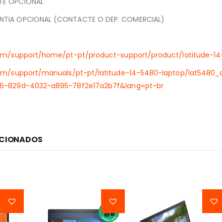
TE OPCIONAL
NTIA OPCIONAL (CONTACTE O DEP. COMERCIAL)
com/support/home/pt-pt/product-support/product/latitude-1
.com/support/manuals/pt-pt/latitude-14-5480-laptop/lat54
e6-829d-4032-a895-78f2e17a2b7f&lang=pt-br
ACIONADOS