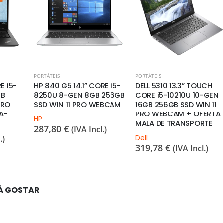
PORTÁTEIS
PORTÁTEIS
E i5-
HP 840 G5 14.1” CORE i5-
DELL 5310 13.3” TOUCH
GB
8250U 8-GEN 8GB 256GB
CORE i5-10210U 10-GEN
PRO
SSD WIN 11 PRO WEBCAM
16GB 256GB SSD WIN 11
A-
PRO WEBCAM + OFERTA
HP
MALA DE TRANSPORTE
287,80
€
(IVA Incl.)
Dell
.)
319,78
€
(IVA Incl.)
Á GOSTAR