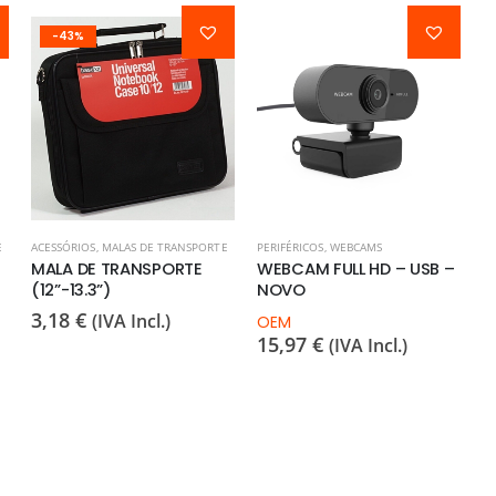
-43%
E
ACESSÓRIOS
,
MALAS DE TRANSPORTE
PERIFÉRICOS
,
WEBCAMS
MALA DE TRANSPORTE
WEBCAM FULL HD – USB –
(12”-13.3”)
NOVO
3,18
€
(IVA Incl.)
OEM
15,97
€
(IVA Incl.)