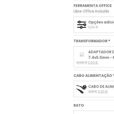
FERRAMENTA OFFICE
Libre Office Incluído
Opções adici
0,00 
€
TRANSFORMADOR
ADAPTADOR DE
7.4x5.0mm -
31,96 
€
0,00 
€
CABO ALIMENTAÇÃO
CABO DE ALIM
3,18 
€
0,00 
€
RATO