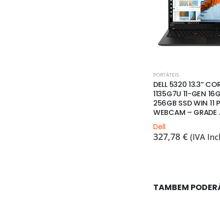
PORTÁTEIS
PORTÁTEIS
0” CORE I5-
DELL 7410 14.0” CORE I5-
DELL 5320 13.3” COR
EN 16GB
10210U 10-GEN 16GB
1135G7U 11-GEN 16
N 11 PRO
256GB SSD WIN 11 PRO
256GB SSD WIN 11 
WEBCAM TECLADO PT
WEBCAM – GRADE 
Dell
Dell
375,75
€
327,78
€
A Incl.)
(IVA Incl.)
(IVA Incl
TAMBEM PODER