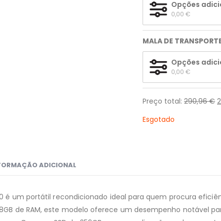
Opções adici
0,00 
€
MALA DE TRANSPORT
Opções adici
0,00 
€
Preço total:
290,96
€
Esgotado
FORMAÇÃO ADICIONAL
80 é um portátil recondicionado ideal para quem procura eficiê
 8GB de RAM, este modelo oferece um desempenho notável para t