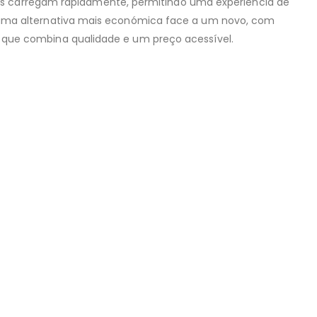
s carregam rapidamente, permitindo uma experiência de
ndo uma alternativa mais económica face a um novo, com
do que combina qualidade e um preço acessível.