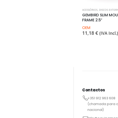
ACESSÓRIOS
,
DISCOS EXTER
GEMBIRD SLIM MO
FRAME 2.5”
OEM
11,18
€
(IVA Incl.)
Contactos
+351 912 963 608
(chamada para a
nacional)