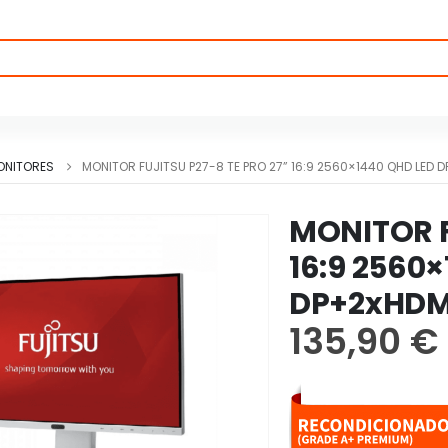
ONITORES
MONITOR FUJITSU P27-8 TE PRO 27” 16:9 2560×1440 QHD LED 
MONITOR F
16:9 2560
DP+2xHDM
135,90
€