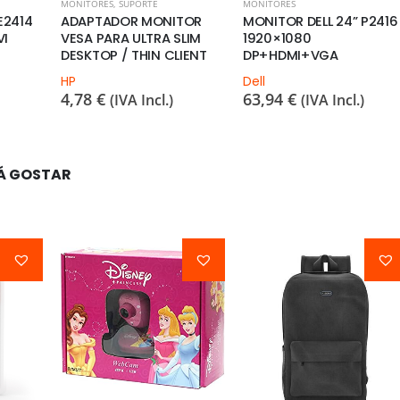
MONITORES
,
SUPORTE
MONITORES
E2414
ADAPTADOR MONITOR
MONITOR DELL 24” P2416
VI
VESA PARA ULTRA SLIM
1920×1080
DESKTOP / THIN CLIENT
DP+HDMI+VGA
HP
Dell
4,78
€
63,94
€
(IVA Incl.)
(IVA Incl.)
Á GOSTAR