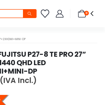
0
DP+2XHDMI+MINI-DP
UJITSU P27-8 TE PRO 27”
×1440 QHD LED
I+MINI-DP
(IVA Incl.)