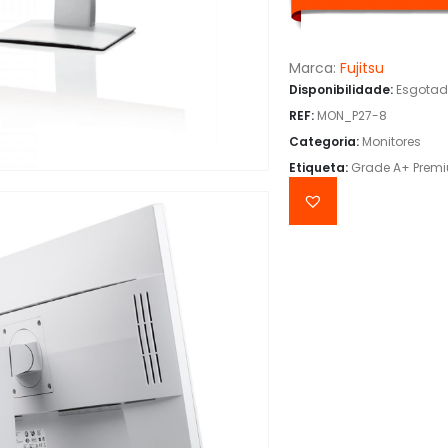
Marca:
Fujitsu
Disponibilidade:
Esgota
REF:
MON_P27-8
Categoria:
Monitores
Etiqueta:
Grade A+ Prem