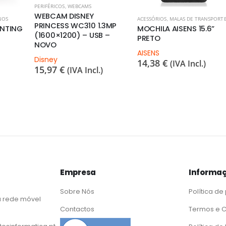
PERIFÉRICOS
,
WEBCAMS
WEBCAM DISNEY
NOS
ACESSÓRIOS
,
MALAS DE TRANSPORT
PRINCESS WC310 1.3MP
UNTING
MOCHILA AISENS 15.6”
(1600×1200) – USB –
PRETO
NOVO
AISENS
Disney
14,38
€
(IVA Incl.)
15,97
€
(IVA Incl.)
Empresa
Informaç
Sobre Nós
Política de
 rede móvel
Contactos
Termos e 