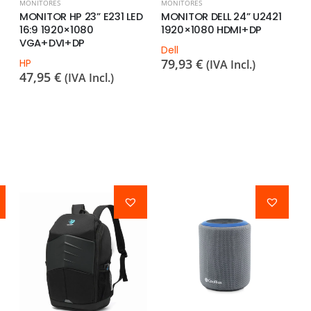
MONITORES
MONITORES
M
MONITOR HP 23” E231 LED
MONITOR DELL 24” U2421
M
16:9 1920×1080
1920×1080 HDMI+DP
1
VGA+DVI+DP
–
Dell
79,93
€
HP
H
(IVA Incl.)
47,95
€
3
(IVA Incl.)