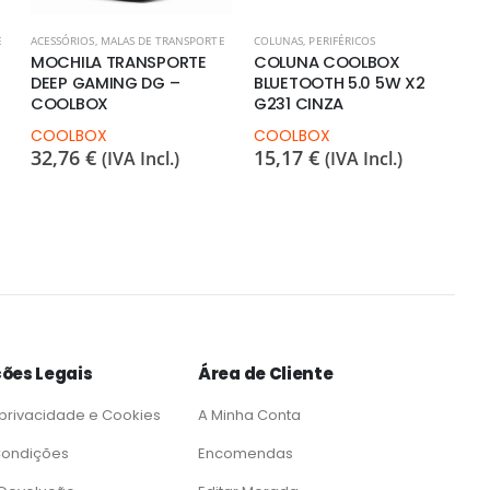
E
ACESSÓRIOS
,
MALAS DE TRANSPORTE
COLUNAS
,
PERIFÉRICOS
MOCHILA TRANSPORTE
COLUNA COOLBOX
DEEP GAMING DG –
BLUETOOTH 5.0 5W X2
COOLBOX
G231 CINZA
COOLBOX
COOLBOX
32,76
€
15,17
€
(IVA Incl.)
(IVA Incl.)
ões Legais
Área de Cliente
 privacidade e Cookies
A Minha Conta
Condições
Encomendas