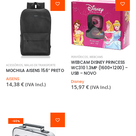
PERIFÉRICOS
,
WEBCAMS
WEBCAM DISNEY PRINCESS
ACESSÓRIOS
,
MALAS DE TRANSPORTE
WC310 1.3MP (1600×1200) –
MOCHILA AISENS 15.6” PRETO
USB – NOVO
AISENS
Disney
14,38
€
(IVA Incl.)
15,97
€
(IVA Incl.)
-60%