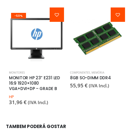
-50%
MONITORES
COMPONENTES
,
MEMÓRIA
M
MONITOR HP 23” E231 LED
8GB SO-DIMM DDR4
M
16:9 1920×1080
1
55,95
€
(IVA Incl.)
VGA+DVI+DP – GRADE B
G
HP
H
31,96
€
3
(IVA Incl.)
TAMBEM PODERÁ GOSTAR