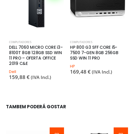
COMPUTADORES
COMPUTADORES
C
DELL 7060 MICRO CORE i3-
HP 800 G3 SFF CORE i5-
H
8100T 8GB 128GB SSD WIN
7500 7-GEN 8GB 256GB
G
11 PRO – OFERTA OFFICE
SSD WIN 11 PRO
S
2019 C&E
HP
H
169,48
€
3
Dell
(IVA Incl.)
159,88
€
(IVA Incl.)
TAMBEM PODERÁ GOSTAR