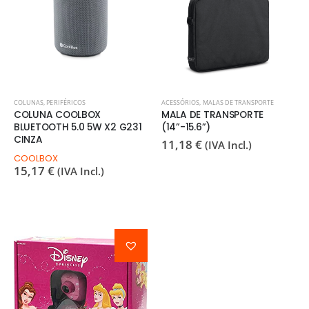
COLUNAS
,
PERIFÉRICOS
ACESSÓRIOS
,
MALAS DE TRANSPORTE
COLUNA COOLBOX
MALA DE TRANSPORTE
BLUETOOTH 5.0 5W X2 G231
(14”-15.6”)
CINZA
11,18
€
(IVA Incl.)
COOLBOX
15,17
€
(IVA Incl.)