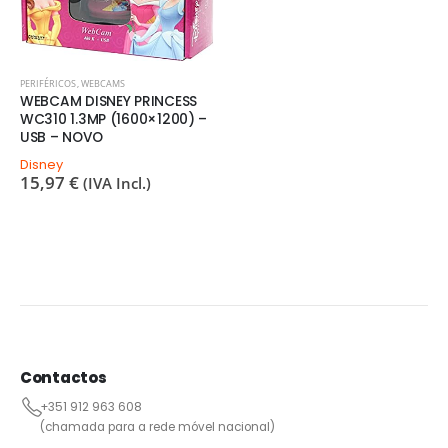
PERIFÉRICOS
,
WEBCAMS
WEBCAM DISNEY PRINCESS
WC310 1.3MP (1600×1200) –
USB – NOVO
Disney
15,97
€
(IVA Incl.)
Contactos
+351 912 963 608
(chamada para a rede móvel nacional)