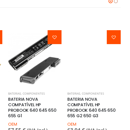
BATERIAS
,
COMPONENTES
BATERIAS
,
COMPONENTES
BA
BATERIA NOVA
BATERIA NOVA
B
COMPATÍVEL HP
COMPATÍVEL HP
C
PROBOOK 640 645 650
PROBOOK 640 645 650
T
655 G1
655 G2 650 G3
T
OEM
OEM
O