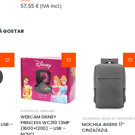
57,55
€
(IVA Incl.)
Á GOSTAR
PERIFÉRICOS
,
WEBCAMS
WEBCAM DISNEY
ACESSÓRIOS
,
MALAS DE TRANSPORT
PRINCESS WC310 1.3MP
 USB –
MOCHILA AISENS 17”
(1600×1200) – USB –
CINZA/AZUL
NOVO