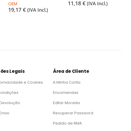
11,18
€
(IVA Incl.)
OEM
19,17
€
(IVA Incl.)
ões Legais
Área de Cliente
 privacidade e Cookies
A Minha Conta
Condições
Encomendas
e Devolução
Editar Morada
 Envio
Recuperar Password
Pedido de RMA