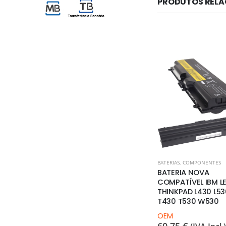
PRODUTOS REL
MÓRIA
BATERIAS
,
COMPONENTES
BATERIAS
,
COMPONENTES
IMM DDR4
BATERIA NOVA
BATERIA NOVA
COMPATÍVEL HP
COMPATÍVEL IBM 
 Incl.)
ELITEBOOK 8460P 8460W
THINKPAD L430 L53
8470P 8560P 8570P
T430 T530 W530
PROBOOK 6460B 6560B
OEM
6570B