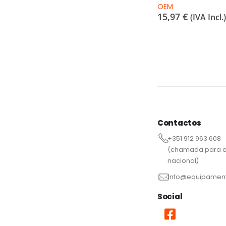
OEM
15,97
€
(IVA Incl.)
Contactos
+351 912 963 608
(chamada para a
nacional)
info@equipament
Social