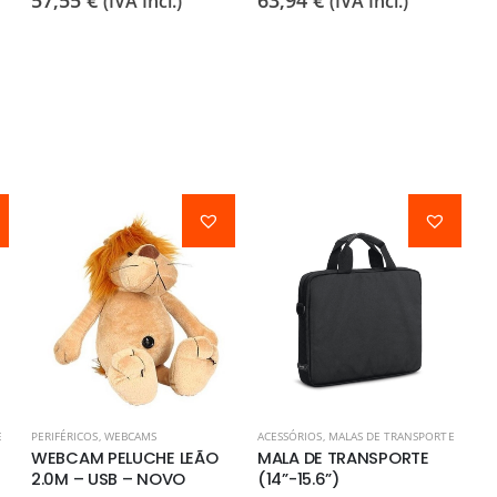
57,55
€
63,94
€
7
(IVA Incl.)
(IVA Incl.)
E
PERIFÉRICOS
,
WEBCAMS
ACESSÓRIOS
,
MALAS DE TRANSPORTE
WEBCAM PELUCHE LEÃO
MALA DE TRANSPORTE
2.0M – USB – NOVO
(14”-15.6”)