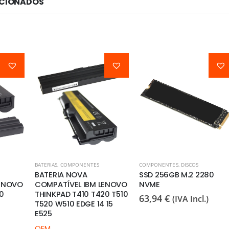
ACIONADOS
BATERIAS
,
COMPONENTES
COMPONENTES
,
DISCOS
BATERIA NOVA
SSD 256GB M.2 2280
LENOVO
COMPATÍVEL IBM LENOVO
NVME
0
THINKPAD T410 T420 T510
63,94
€
(IVA Incl.)
T520 W510 EDGE 14 15
E525
OEM