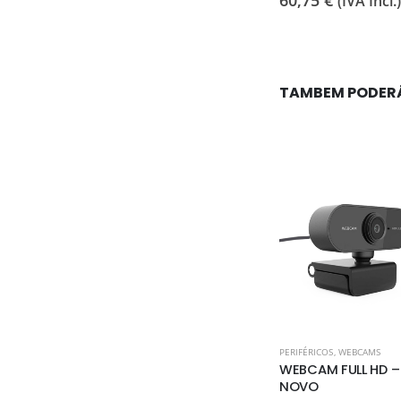
60,75
€
(IVA Incl.)
OEM
55,95
€
(IVA Incl.)
TAMBEM PODER
PERIFÉRICOS
,
WEBCAMS
WEBCAM FULL HD –
NOVO