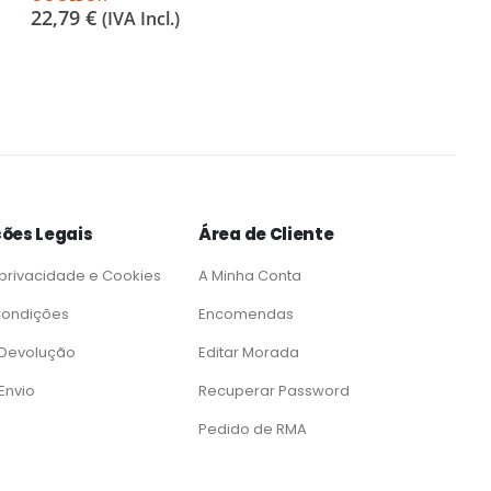
22,79
€
(IVA Incl.)
ões Legais
Área de Cliente
 privacidade e Cookies
A Minha Conta
Condições
Encomendas
e Devolução
Editar Morada
 Envio
Recuperar Password
Pedido de RMA