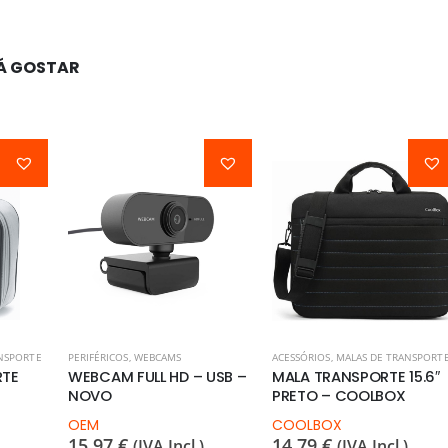
Á GOSTAR
NSPORTE
PERIFÉRICOS
,
WEBCAMS
ACESSÓRIOS
,
MALAS DE TRANSPORT
RTE
WEBCAM FULL HD – USB –
MALA TRANSPORTE 15.6″
NOVO
PRETO – COOLBOX
OEM
COOLBOX
15,97
€
14,79
€
(IVA Incl.)
(IVA Incl.)