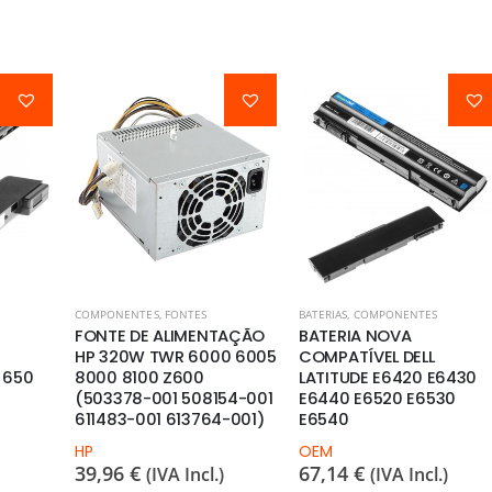
COMPONENTES
,
FONTES
BATERIAS
,
COMPONENTES
FONTE DE ALIMENTAÇÃO
BATERIA NOVA
HP 320W TWR 6000 6005
COMPATÍVEL DELL
 650
8000 8100 Z600
LATITUDE E6420 E6430
(503378-001 508154-001
E6440 E6520 E6530
611483-001 613764-001)
E6540
HP
OEM
39,96
€
67,14
€
(IVA Incl.)
(IVA Incl.)