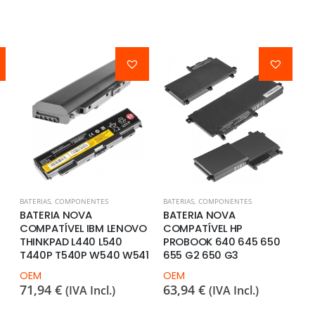
BATERIAS
,
COMPONENTES
BATERIAS
,
COMPONENTES
C
BATERIA NOVA
BATERIA NOVA
4
COMPATÍVEL IBM LENOVO
COMPATÍVEL HP
1
THINKPAD L440 L540
PROBOOK 640 645 650
T440P T540P W540 W541
655 G2 650 G3
OEM
OEM
71,94
€
63,94
€
(IVA Incl.)
(IVA Incl.)