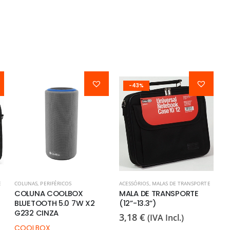
-43%
E
COLUNAS
,
PERIFÉRICOS
ACESSÓRIOS
,
MALAS DE TRANSPORTE
COLUNA COOLBOX
MALA DE TRANSPORTE
BLUETOOTH 5.0 7W X2
(12”-13.3”)
G232 CINZA
3,18
€
(IVA Incl.)
COOLBOX