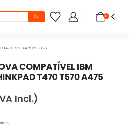
0
D T470 T570 A475 P51S T25
NOVA COMPATÍVEL IBM
INKPAD T470 T570 A475
IVA Incl.)
 stock