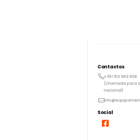
Contactos
+351 912 963 608
(chamada para a
nacional)
info@equipament
Social