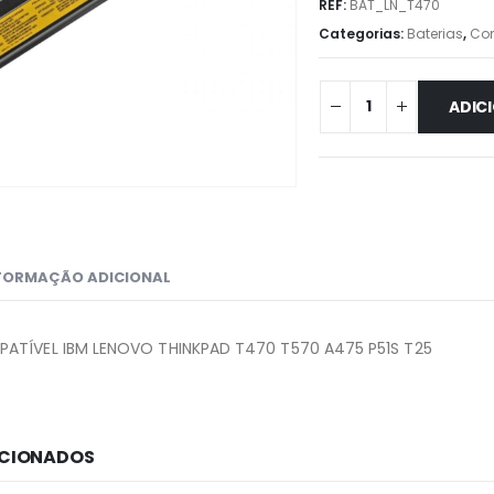
REF:
BAT_LN_T470
Categorias:
Baterias
,
Co
ADIC
FORMAÇÃO ADICIONAL
ATÍVEL IBM LENOVO THINKPAD T470 T570 A475 P51S T25
ACIONADOS