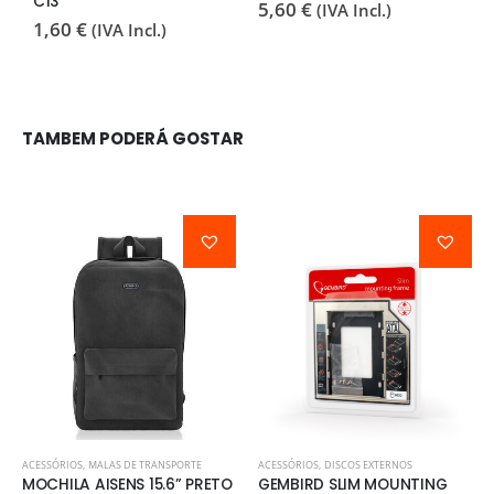
C13
P
5,60
€
(IVA Incl.)
1,60
€
3
(IVA Incl.)
TAMBEM PODERÁ GOSTAR
ACESSÓRIOS
,
MALAS DE TRANSPORTE
ACESSÓRIOS
,
DISCOS EXTERNOS
MOCHILA AISENS 15.6” PRETO
GEMBIRD SLIM MOUNTING