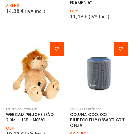
FRAME 2.5”
AISENS
14,38
€
(IVA Incl.)
OEM
11,18
€
(IVA Incl.)
PERIFÉRICOS
,
WEBCAMS
COLUNAS
,
PERIFÉRICOS
WEBCAM PELUCHE LEÃO
COLUNA COOLBOX
2.0M – USB – NOVO
BLUETOOTH 5.0 5W X2 G231
CINZA
OEM
19,17
€
(IVA Incl.)
COOLBOX