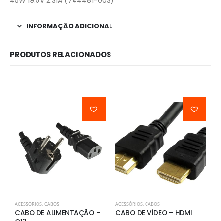
45W 19.5V 2.31A (744481-003)
INFORMAÇÃO ADICIONAL
PRODUTOS RELACIONADOS
ACESSÓRIOS
,
CABOS
ACESSÓRIOS
,
CABOS
A
CABO DE ALIMENTAÇÃO –
CABO DE VÍDEO – HDMI
A