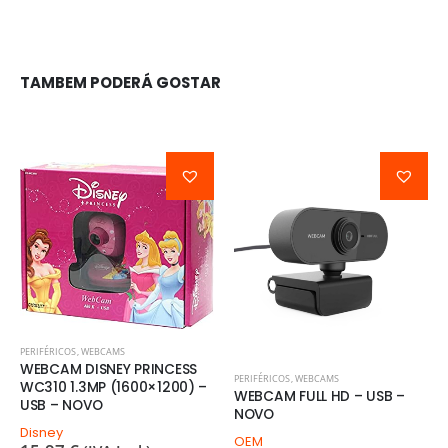
TAMBEM PODERÁ GOSTAR
PERIFÉRICOS
,
WEBCAMS
WEBCAM DISNEY PRINCESS
PERIFÉRICOS
,
WEBCAMS
WC310 1.3MP (1600×1200) –
WEBCAM FULL HD – USB –
USB – NOVO
NOVO
Disney
OEM