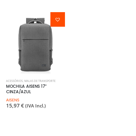
ACESSÓRIOS
,
MALAS DE TRANSPORTE
MOCHILA AISENS 17”
CINZA/AZUL
AISENS
15,97
€
(IVA Incl.)