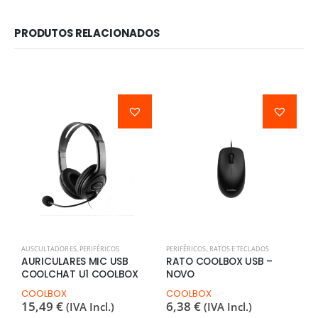
PRODUTOS RELACIONADOS
P
C
C
–
C
AUSCULTADORES
,
PERIFÉRICOS
PERIFÉRICOS
,
RATOS E TECLADOS
9
AURICULARES MIC USB
RATO COOLBOX USB –
COOLCHAT U1 COOLBOX
NOVO
COOLBOX
COOLBOX
15,49
€
6,38
€
(IVA Incl.)
(IVA Incl.)