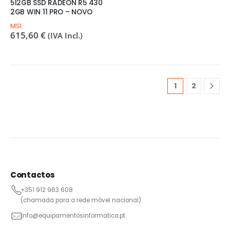
512GB SSD RADEON R5 430
2GB WIN 11 PRO – NOVO
MSI
615,60
€
(IVA Incl.)
1
2
Contactos
+351 912 963 608
(chamada para a rede móvel nacional)
info@equipamentosinformatica.pt