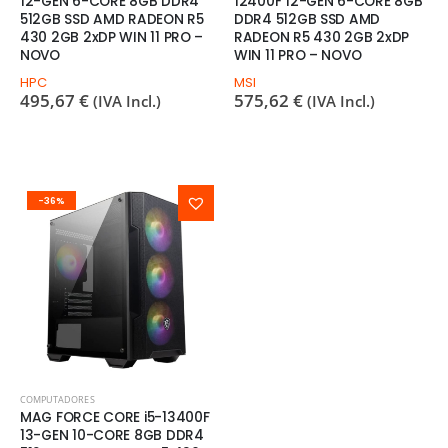
12-GEN 6-CORE 8GB DDR4
12400F 12-GEN 6-CORE 8GB
512GB SSD AMD RADEON R5
DDR4 512GB SSD AMD
430 2GB 2xDP WIN 11 PRO –
RADEON R5 430 2GB 2xDP
NOVO
WIN 11 PRO – NOVO
HPC
MSI
495,67
€
575,62
€
(IVA Incl.)
(IVA Incl.)
-36%
COMPUTADORES
MAG FORCE CORE i5-13400F
13-GEN 10-CORE 8GB DDR4