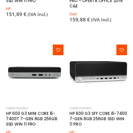
SSD WIN 11 PRO
PRO – OFERTA OFFICE 2019
C&E
HP
151,89
€
(IVA Incl.)
Dell
159,88
€
(IVA Incl.)
COMPUTADORES
COMPUTADORES
HP 600 G3 MINI CORE i5-
HP 600 G3 SFF CORE i5-7400
7400T 7-GEN 8GB 256GB
7-GEN 8GB 256GB SSD WIN
SSD WIN 11 PRO
11 PRO
HP
HP