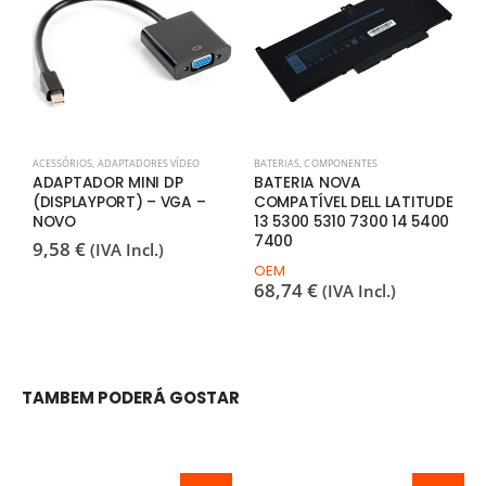
P
V
ACESSÓRIOS
,
ADAPTADORES VÍDEO
BATERIAS
,
COMPONENTES
B
ADAPTADOR MINI DP
BATERIA NOVA
(
(DISPLAYPORT) – VGA –
COMPATÍVEL DELL LATITUDE
B
NOVO
13 5300 5310 7300 14 5400
8
7400
9,58
€
(IVA Incl.)
OEM
68,74
€
(IVA Incl.)
TAMBEM PODERÁ GOSTAR