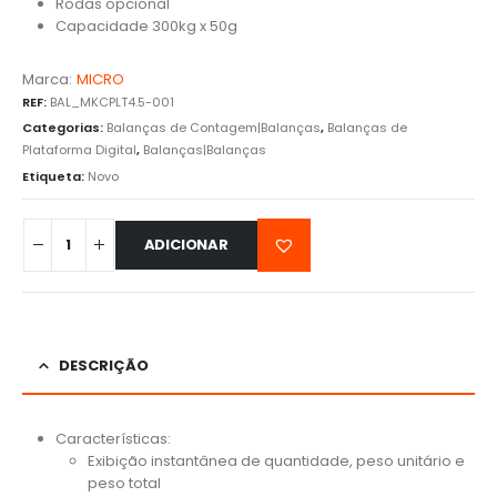
Rodas opcional
Capacidade 300kg x 50g
Marca:
MICRO
REF:
BAL_MKCPLT4.5-001
Categorias:
Balanças de Contagem|Balanças
,
Balanças de
Plataforma Digital
,
Balanças|Balanças
Etiqueta:
Novo
ADICIONAR
DESCRIÇÃO
Características:
Exibição instantânea de quantidade, peso unitário e
peso total