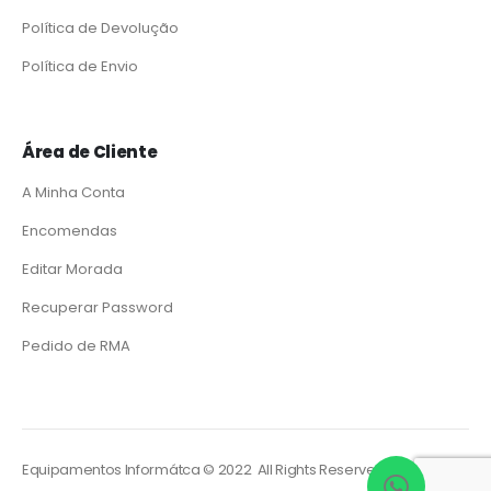
Política de Devolução
Política de Envio
Área de Cliente
A Minha Conta
Encomendas
Editar Morada
Recuperar Password
Pedido de RMA
Equipamentos Informátca © 2022 All Rights Reserved. Powered by
So