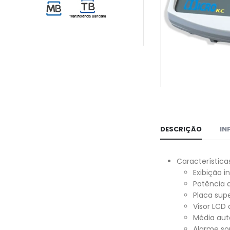
DESCRIÇÃO
IN
Característica
Exibição i
Potência d
Placa supe
Visor LCD
Média aut
Alarme so