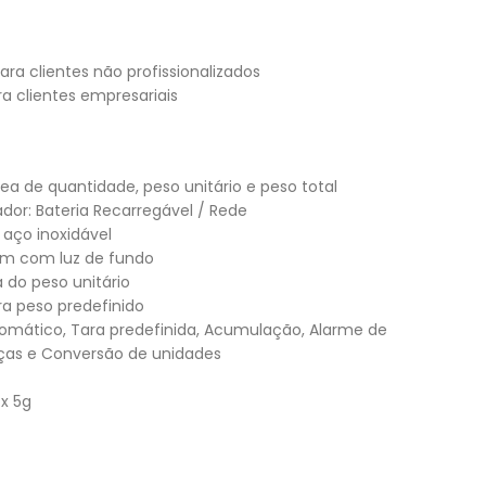
ara clientes não profissionalizados
a clientes empresariais
nea de quantidade, peso unitário e peso total
ador: Bateria Recarregável / Rede
 aço inoxidável
mm com luz de fundo
 do peso unitário
a peso predefinido
omático, Tara predefinida, Acumulação, Alarme de
eças e Conversão de unidades
x 5g