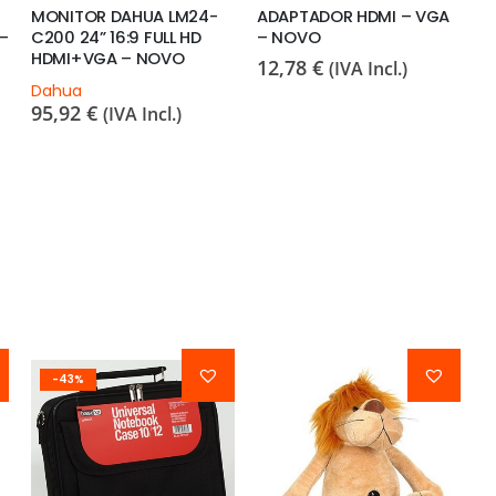
MONITOR DAHUA LM24-
ADAPTADOR HDMI – VGA
B
 –
C200 24” 16:9 FULL HD
– NOVO
C
HDMI+VGA – NOVO
L
12,78
€
(IVA Incl.)
E
Dahua
95,92
€
O
(IVA Incl.)
1
-43%