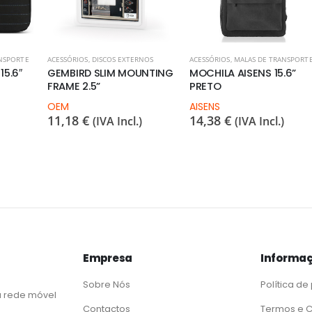
NSPORTE
ACESSÓRIOS
,
DISCOS EXTERNOS
ACESSÓRIOS
,
MALAS DE TRANSPORT
5.6″
GEMBIRD SLIM MOUNTING
MOCHILA AISENS 15.6”
FRAME 2.5”
PRETO
OEM
AISENS
11,18
€
14,38
€
(IVA Incl.)
(IVA Incl.)
Empresa
Informaç
Sobre Nós
Política de
 rede móvel
Contactos
Termos e 