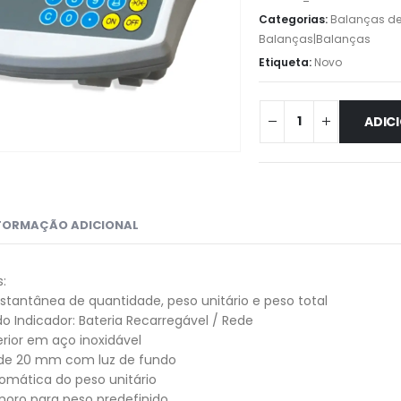
Categorias:
Balanças d
Balanças|Balanças
Etiqueta:
Novo
ADIC
FORMAÇÃO ADICIONAL
s:
nstantânea de quantidade, peso unitário e peso total
o Indicador: Bateria Recarregável / Rede
rior em aço inoxidável
 de 20 mm com luz de fundo
omática do peso unitário
noro para peso predefinido