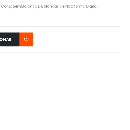
e Contagem|Balanças
,
Balanças de Plataforma Digital
,
IONAR