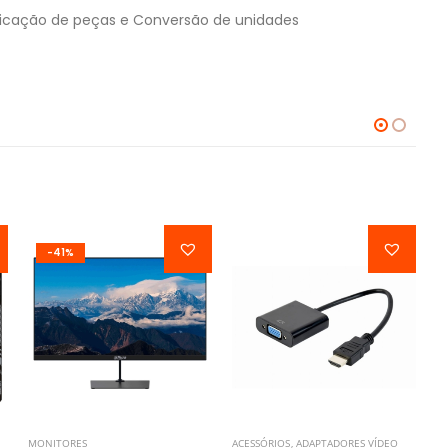
ificação de peças e Conversão de unidades
-41%
MONITORES
ACESSÓRIOS
,
ADAPTADORES VÍDEO
BA