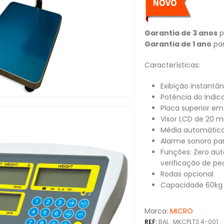
Garantia de 3 anos
p
Garantia de 1 ano
par
Características:
Exibição instantâ
Potência do Indic
Placa superior em
Visor LCD de 20 
Média automática
Alarme sonoro par
Funções: Zero aut
verificação de p
Rodas opcional
Capacidade 60kg 
Marca:
MICRO
REF:
BAL_MKCPLT3.4-001