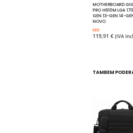
DP
BATERIA NOVA
MOTHERBOARD GI
T) – VGA –
COMPATÍVEL DELL
PRO H610M LGA 170
LATITUDE 5500
GEN 13-GEN 14-GE
NOVO
 Incl.)
OEM
63,94
€
MSI
(IVA Incl.)
119,91
€
(IVA Incl
TAMBEM PODER