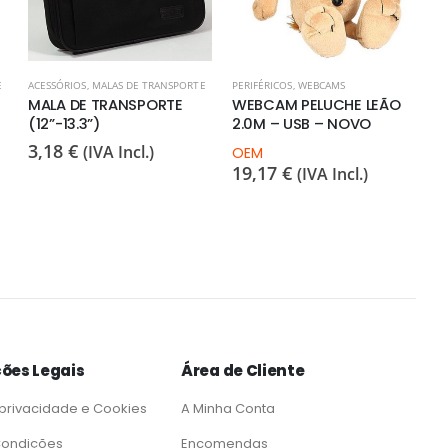
E
ACESSÓRIOS
,
MALAS DE TRANSPORTE
PERIFÉRICOS
,
WEBCAMS
MALA DE TRANSPORTE
WEBCAM PELUCHE LEÃO
(12”-13.3”)
2.0M – USB – NOVO
3,18
€
(IVA Incl.)
OEM
19,17
€
(IVA Incl.)
ões Legais
Área de Cliente
 privacidade e Cookies
A Minha Conta
Condições
Encomendas