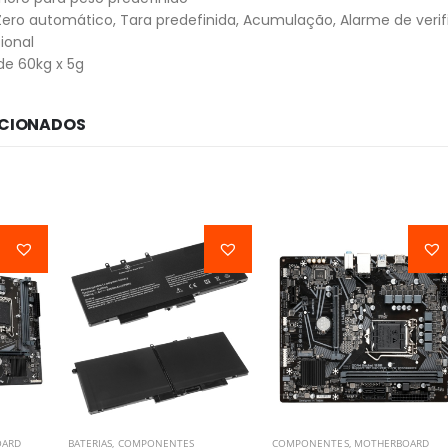
Zero automático, Tara predefinida, Acumulação, Alarme de ver
ional
e 60kg x 5g
ACIONADOS
OARD
BATERIAS
,
COMPONENTES
COMPONENTES
,
MOTHERBOARD