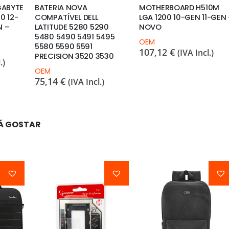
GABYTE
BATERIA NOVA
MOTHERBOARD H510M
0 12-
COMPATÍVEL DELL
LGA 1200 10-GEN 11-GEN
N –
LATITUDE 5280 5290
NOVO
5480 5490 5491 5495
OEM
5580 5590 5591
107,12
€
(IVA Incl.)
PRECISION 3520 3530
.)
OEM
75,14
€
(IVA Incl.)
Á GOSTAR