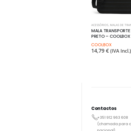
ACESSÓRIOS
,
MALAS DE TRA
MALA TRANSPORTE 1
PRETO – COOLBOX
COOLBOX
14,79
€
(IVA Incl.)
Contactos
+351 912 963 608
(chamada para a
nacional)