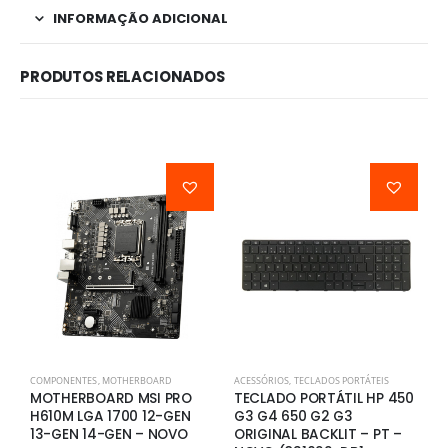
INFORMAÇÃO ADICIONAL
PRODUTOS RELACIONADOS
COMPONENTES
,
MOTHERBOARD
ACESSÓRIOS
,
TECLADOS PORTÁTEIS
A
MOTHERBOARD MSI PRO
TECLADO PORTÁTIL HP 450
T
H610M LGA 1700 12-GEN
G3 G4 650 G2 G3
8
13-GEN 14-GEN – NOVO
ORIGINAL BACKLIT – PT –
B