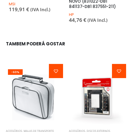
NOVO (831022-DB1
MSI
H
841137-DB1 837551-211)
119,91
€
7
(IVA Incl.)
HP
44,76
€
(IVA Incl.)
TAMBEM PODERÁ GOSTAR
-60%
ACESSÓRIOS
,
MALAS DE TRANSPORTE
ACESSÓRIOS
,
DISCOS EXTERNOS