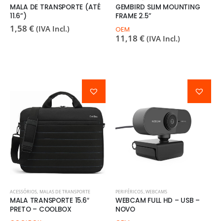
MALA DE TRANSPORTE (ATÉ
GEMBIRD SLIM MOUNTING
11.6”)
FRAME 2.5”
1,58
€
(IVA Incl.)
OEM
11,18
€
(IVA Incl.)
ACESSÓRIOS
,
MALAS DE TRANSPORTE
PERIFÉRICOS
,
WEBCAMS
MALA TRANSPORTE 15.6″
WEBCAM FULL HD – USB –
PRETO – COOLBOX
NOVO