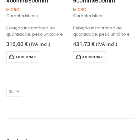
400mmx500mm
500mmx600mm
MICRO
MICRO
Características:
Características:
Exibição instantânea de
Exibição instantânea de
quantidade, peso unitário e
quantidade, peso unitário e
peso total
peso total
316,60
€
431,73
€
(IVA Incl.)
(IVA Incl.)
Potência do Indicador:
Potência do Indicador:
Bateria Recarregável / Rede
Bateria Recarregável / Rede
ADICIONAR
ADICIONAR
Placa superior em aço
Placa superior em aço
inoxidável
inoxidável
Visor LCD de 20 mm com luz
Visor LCD de 20 mm com luz
de…
de…