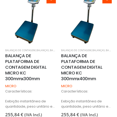
BALANÇAS DE CONTAGEM|BALANÇAS
,
BALANÇAS DE PLATAFORMA DIGITAL
BALANÇAS DE CONTAGEM|BALANÇAS
,
BALANÇAS|BALANÇ
,
BALANÇAS DE PLATAFORMA DIGITAL
BALANÇA DE
BALANÇA DE
PLATAFORMA DE
PLATAFORMA DE
CONTAGEM DIGITAL
CONTAGEM DIGITAL
MICRO KC
MICRO KC
300mmx300mm
300mmx400mm
MICRO
MICRO
Características:
Características:
Exibição instantânea de
Exibição instantânea de
quantidade, peso unitário e
quantidade, peso unitário e
peso total
peso total
255,84
€
255,84
€
(IVA Incl.)
(IVA Incl.)
Potência do Indicador:
Potência do Indicador: